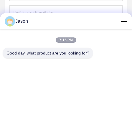
Jason
Στείλε
7:15 PM
Good day, what product are you looking for?
ZHENGZHOU MG INDUSTRIAL CO.,LTD
jasonliu@mgcn.com.cn
86-371-56659866
Δρόμος Zizhu No.27, ζώνη υψηλής τεχνολογίας, πόλη