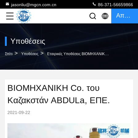
jasonliu@mgcn.com.cn
86-371-56659866
Απόσπασμα
Υποθέσεις
>
>
Σπίτι
Υποθέσεις
Εταιρικές Υποθέσεις ΒΙΟΜΗΧΑΝΙΚΗ Co. Του Καζακστάν ABDULa, ΕΠΕ.
ΒΙΟΜΗΧΑΝΙΚΗ Co. του
Καζακστάν ABDULa, ΕΠΕ.
2021-09-22