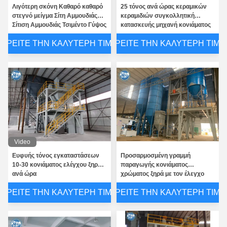
Λιγότερη σκόνη Καθαρό καθαρό
25 τόνος ανά ώρας κεραμικών
στεγνό μείγμα Σίτη Αμμουδιάς
κεραμιδιών συγκολλητική
Σίτιση Αμμουδιάς Τσιμέντο Γύψος
κατασκευής μηχανή κονιάματος
Μείγμα Κεραμίδων Κόλλημα
μιγμάτων εγκαταστάσεων ξηρά
ΒΡΕΊΤΕ ΤΗΝ ΚΑΛΎΤΕΡΗ ΤΙΜΉ
ΒΡΕΊΤΕ ΤΗΝ ΚΑΛΎΤΕΡΗ ΤΙΜΉ
Φαλακτοστοιχία παραγωγής
Video
Ευφυής τόνος εγκαταστάσεων
Προσαρμοσμένη γραμμή
10-30 κονιάματος ελέγχου ξηρός
παραγωγής κονιάματος
ανά ώρα
χρώματος ξηρά με τον έλεγχο
PLC υπολογιστών
ΒΡΕΊΤΕ ΤΗΝ ΚΑΛΎΤΕΡΗ ΤΙΜΉ
ΒΡΕΊΤΕ ΤΗΝ ΚΑΛΎΤΕΡΗ ΤΙΜΉ