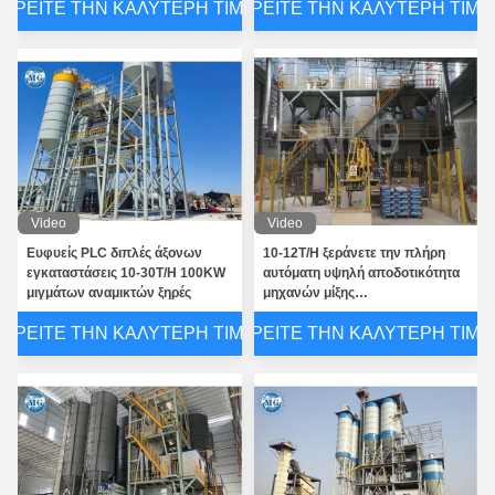
ΒΡΕΊΤΕ ΤΗΝ ΚΑΛΎΤΕΡΗ ΤΙΜΉ
ΒΡΕΊΤΕ ΤΗΝ ΚΑΛΎΤΕΡΗ ΤΙΜΉ
Video
Video
Ευφυείς PLC διπλές άξονων
10-12T/H ξεράνετε την πλήρη
εγκαταστάσεις 10-30T/H 100KW
αυτόματη υψηλή αποδοτικότητα
μιγμάτων αναμικτών ξηρές
μηχανών μίξης
ρευστοκονιάματος κεραμιδιών
ΒΡΕΊΤΕ ΤΗΝ ΚΑΛΎΤΕΡΗ ΤΙΜΉ
ΒΡΕΊΤΕ ΤΗΝ ΚΑΛΎΤΕΡΗ ΤΙΜΉ
κονιάματος