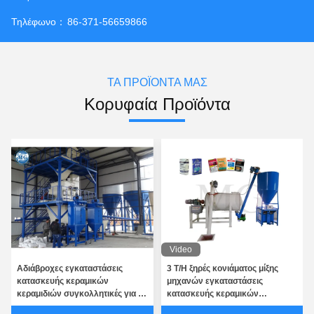
Τηλέφωνο：
86-371-56659866
ΤΑ ΠΡΟΪΌΝΤΑ ΜΑΣ
Κορυφαία Προϊόντα
Video
Αδιάβροχες εγκαταστάσεις
3 T/H ξηρές κονιάματος μίξης
κατασκευής κεραμικών
μηχανών εγκαταστάσεις
κεραμιδιών συγκολλητικές για το
κατασκευής κεραμικών
εργοτάξιο οικοδομής
κεραμιδιών συγκολλητικές