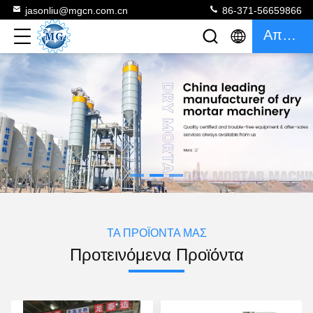
jasonliu@mgcn.com.cn
86-371-56659866
Απόσπασμα
ΤΑ ΠΡΟΪΌΝΤΑ ΜΑΣ
Προτεινόμενα Προϊόντα