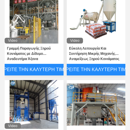
Video
Video
Γραμμή Παραγωγής Ξηρού
Εύκολη Λειτουργία Και
Κονιάματος με Δίδυμο
Συντήρηση Μικρής Μηχανής
Αναδευτήρα Άξονα
Αναμείξεως Ξηρού Κονιάματος
Χωρητικότητας 10-30 T/H και
Γραμμής Παραγωγής Κόλλας
ΒΡΕΊΤΕ ΤΗΝ ΚΑΛΎΤΕΡΗ ΤΙΜΉ
ΒΡΕΊΤΕ ΤΗΝ ΚΑΛΎΤΕΡΗ ΤΙΜΉ
Σύστημα Ελέγχου PLC
Κεραμιδιών, Στόκου Τοίχου,
Στόκου Λείανσης, Σοβά
Video