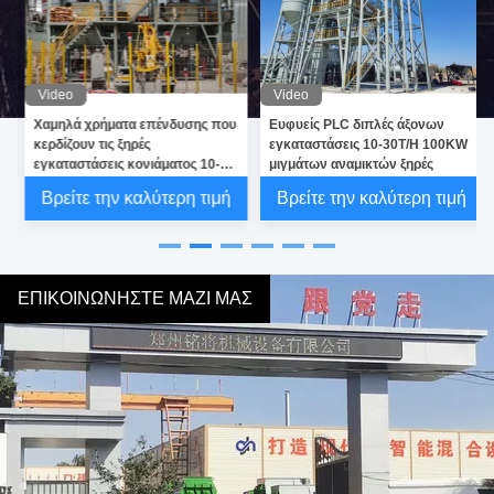
Video
Video
Χαμηλά χρήματα επένδυσης που
Ευφυείς PLC διπλές άξονων
κερδίζουν τις ξηρές
εγκαταστάσεις 10-30T/H 100KW
εγκαταστάσεις κονιάματος 10-20
μιγμάτων αναμικτών ξηρές
T/H για τη συγκολλητική μίξη
Βρείτε την καλύτερη τιμή
Βρείτε την καλύτερη τιμή
κεραμιδιών
ΕΠΙΚΟΙΝΩΝΉΣΤΕ ΜΑΖΊ ΜΑΣ