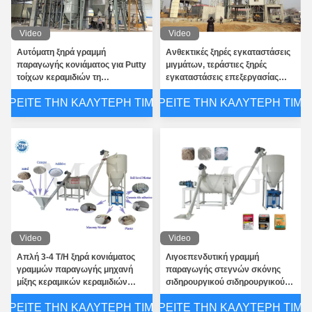
Video
Video
Αυτόματη ξηρά γραμμή
Ανθεκτικές ξηρές εγκαταστάσεις
παραγωγής κονιάματος για Putty
μιγμάτων, τεράστιες ξηρές
τοίχων κεραμιδιών τη
εγκαταστάσεις επεξεργασίας
συγκολλητική μίξη σκονών
κατά δεσμίδες κονιάματος
ΒΡΕΊΤΕ ΤΗΝ ΚΑΛΎΤΕΡΗ ΤΙΜΉ
ΒΡΕΊΤΕ ΤΗΝ ΚΑΛΎΤΕΡΗ ΤΙΜΉ
ασβεστοκονιάματος
μιγμάτων
Διαλύσιμη υγρασία σιλό αποθήκευσης τσιμέντου - απόδειξη για τα ξηρά υλικά σκονών
Video
Video
Απλή 3-4 T/H ξηρά κονιάματος
Λιγοεπενδυτική γραμμή
Μεγάλο κονίαμα εγκαταστάσεων κατασκευής κονιάματος μιγμάτων παραγωγής ξηρό που αναμιγνύει τον εξοπλισμό
γραμμών παραγωγής μηχανή
παραγωγής στεγνών σκόνης
μίξης κεραμικών κεραμιδιών
σιδηρουργικού σιδηρουργικού
Ξεραίνοντας εξοπλισμός άμμου χάλυβα συνήθειας λιγότερος στεγνωτήρας περιστροφικών τυμπάνων κατανάλωσης καυσίμων
συγκολλητική
σιδηρουργικού σιδηρουργικού
ΒΡΕΊΤΕ ΤΗΝ ΚΑΛΎΤΕΡΗ ΤΙΜΉ
ΒΡΕΊΤΕ ΤΗΝ ΚΑΛΎΤΕΡΗ ΤΙΜΉ
σιδηρουργικού σιδηρουργικού
Βιομηχανική ξηρότερη μηχανή άμμου/υψηλή αποδοτικότητα τρία μικρός στεγνωτήρας περιστροφικών τυμπάνων