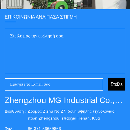
ΕΠΙΚΟΙΝΩΝΊΑ ΑΝΆ ΠΆΣΑ ΣΤΙΓΜΉ
Στείλε
Zhengzhou MG Industrial Co.,Ltd
Διεύθυνση：
Δρόμος Zizhu No.27, ζώνη υψηλής τεχνολογίας,
πόλη Zhengzhou, επαρχία Henan, Κίνα
Φαξ：
86-371-56659866