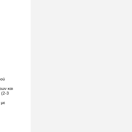
ρού
εων και
 (2-3
 με