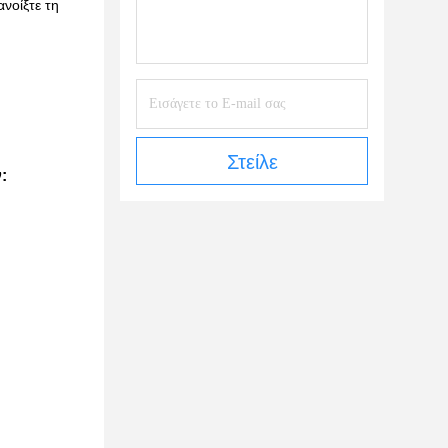
νοίξτε τη
Στείλε
: