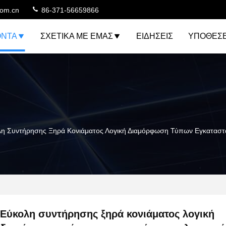
com.cn
86-371-56659866
ΌΝΤΑ
ΣΧΕΤΙΚΆ ΜΕ ΕΜΆΣ
ΕΙΔΉΣΕΙΣ
ΥΠΟΘΈΣΕ
η Συντήρησης Ξηρά Κονιάματος Λογική Διαμόρφωση Τύπων Εγκαταστά
Εύκολη συντήρησης ξηρά κονιάματος λογική