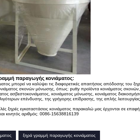
γραμμή παραγωγής κονιάματος:
ατος μπορεί να καλύψει τις διαφορετικές απαιτήσεις απόδοσης του ξη
 κονιάματος σκονών μόνωσης, όπως: putty προϊόντα κονιάματος σκονών,
ματος ασβεστοκονιάματος, κονιάματος μόνωσης, κονιάματος διακοσμήσ
ς λιγότερων επένδυσης, της γρήγορης επίδρασης, της απλής λειτουργίας
απλές ξηρές εγκαταστάσεις κονιάματος παρακαλώ μας έρχονται σε επαφή
και κινητός αριθμός: 0086-15638816139
άματος
ξηρά γραμμή παραγωγής κονιάματος