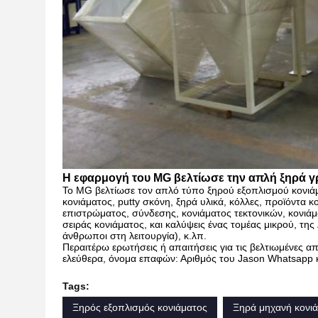
Η εφαρμογή του MG βελτίωσε την απλή ξηρά 
Το MG βελτίωσε τον απλό τύπο ξηρού εξοπλισμού κονιάμ
κονιάματος, putty σκόνη, ξηρά υλικά, κόλλες, προϊόντα
επιστρώματος, σύνδεσης, κονιάματος τεκτονικών, κονιά
σειράς κονιάματος, και καλύψεις ένας τομέας μικρού, τη
άνθρωποι στη λειτουργία), κ.λπ.
Περαιτέρω ερωτήσεις ή απαιτήσεις για τις βελτιωμένες 
ελεύθερα, όνομα επαφών: Αριθμός του Jason Whatsapp 
Tags:
Ξηρός εξοπλισμός κονιάματος
Ξηρά μηχανή κονι