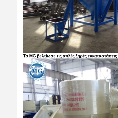
Το MG βελτίωσε τις απλές ξηρές εγκαταστάσεις