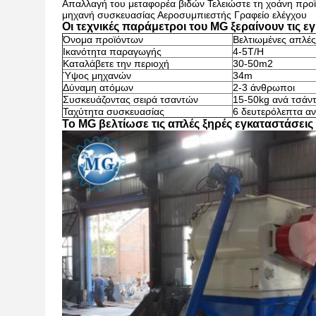
Απαλλαγή του μεταφορέα βιδών Τελειώστε τη χοάνη προϊ
μηχανή συσκευασίας Αεροσυμπιεστής Γραφείο ελέγχου
Οι τεχνικές παράμετροι του MG ξεραίνουν τις 
Όνομα προϊόντων
Βελτιωμένες απλές
Ικανότητα παραγωγής
4-5T/H
Καταλάβετε την περιοχή
30-50m2
Ύψος μηχανών
34m
Δύναμη ατόμων
2-3 άνθρωποι
Συσκευάζοντας σειρά τσαντών
15-50kg ανά τσάντ
Ταχύτητα συσκευασίας
6 δευτερόλεπτα α
Το MG βελτίωσε τις απλές ξηρές εγκαταστάσει