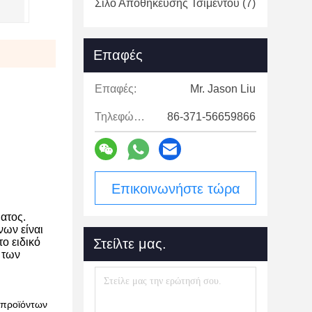
Σιλό Αποθήκευσης Τσιμέντου
(7)
Επαφές
Επαφές:
Mr. Jason Liu
Τηλεφώνημα:
86-371-56659866
Επικοινωνήστε τώρα
ατος.
νων είναι
το ειδικό
Στείλτε μας.
 των
 προϊόντων