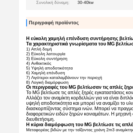
Συνολική δύναμη:
30-40kw
Περιγραφή προϊόντος
Η εύκολη χαμηλή επένδυση συντήρησης βελτίωσ
Τα χαρακτηριστικά γνωρίσματα του MG βελτίωσ
1)
Απλή δομή
2)
Εύκολη λειτουργία
3)
Εύκολη συντήρηση
4)
Ανθεκτικός
5)
Υψηλή αποδοτικότητα
6)
Χαμηλή επένδυση
7)
Λιγότεροι καταλαμβάνουν την περιοχή
8)
Λογική διαμόρφωση
Οι περιγραφές του MG βελτίωσαν τις απλές ξηρ
Το MG βελτίωσε τις απλές ξηρές εγκαταστάσεις κον
Αλλάζει τον αναμίκτη κορδελλών για να είναι διπλ
υψηλή αποδοτικότητα και μπορεί να αναμίξει το υλικ
διασκορπίζοντας σύστημα ινών. Μπορεί να πραγματ
διαφορετικών ειδών ξηρών κονιαμάτων. Η μηχανή 
διευθετήσιμη.
Η κύρια διαμόρφωση του MG βελτίωσε τις απλέ
Μεταφορέας βιδών με την ταΐζοντας χοάνη 2m3 αναμίκτ