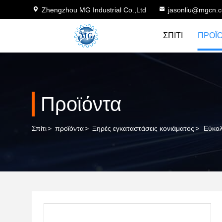
Zhengzhou MG Industrial Co.,Ltd
jasonliu@mgcn.
ΣΠΊΤΙ
ΠΡΟΪ
Προϊόντα
Σπίτι
>
προϊόντα
>
Ξηρές εγκαταστάσεις κονιάματος
>
Εύκολ