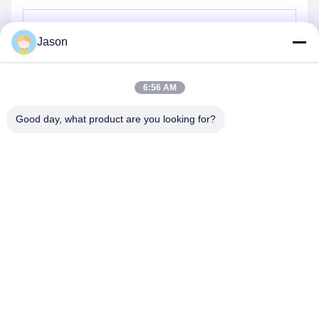
Jason
Στείλε
6:56 AM
Good day, what product are you looking for?
ZHENGZHOU MG INDUSTRIAL CO.,LTD
jasonliu@mgcn.com.cn
86-371-56659866
Δρόμος Zizhu No.27, ζώνη υψηλής τεχνολογίας, πόλη
Zhengzhou, επαρχία Henan, Κίνα