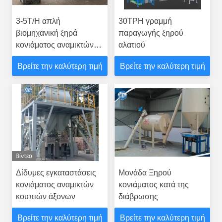
3-5T/H απλή
30TPH γραμμή
βιομηχανική ξηρά
παραγωγής ξηρού
κονιάματος αναμικτών
αλατιού
μηχανή αναμικτών
Βρείτε την καλύτερη τιμή
Βρείτε την καλύτερη τιμή
σκονών μηχανών ξηρά
Βίντεο
Δίδυμες εγκαταστάσεις
Μονάδα Ξηρού
κονιάματος αναμικτών
κονιάματος κατά της
κουπιών άξονων
διάβρωσης
Βρείτε την καλύτερη τιμή
Βρείτε την καλύτερη τιμή