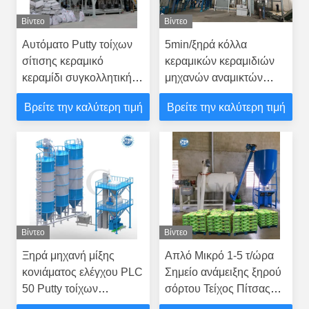
Βίντεο
Βίντεο
Αυτόματο Putty τοίχων
5min/ξηρά κόλλα
σίτισης κεραμικό
κεραμικών κεραμιδιών
κεραμίδι συγκολλητική
μηχανών αναμικτών
μηχανή μίξης 10-30 T/H
κονιάματος batch
Βρείτε την καλύτερη τιμή
Βρείτε την καλύτερη τιμή
ξηρές εγκαταστάσεις
κατασκευής κονιάματος
Βίντεο
Βίντεο
Ξηρά μηχανή μίξης
Απλό Μικρό 1-5 τ/ώρα
κονιάματος ελέγχου PLC
Σημείο ανάμειξης ξηρού
50 Putty τοίχων
σόρτου Τείχος Πίτσας
τσιμέντου Τ/Χ 80kw
Γύψος σκόνη Γύψος