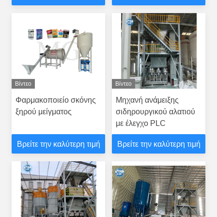
Βίντεο
Βίντεο
Φαρμακοποιείο σκόνης
Μηχανή ανάμειξης
ξηρού μείγματος
σιδηρουργικού αλατιού
με έλεγχο PLC
Βρείτε την καλύτερη τιμή
Βρείτε την καλύτερη τιμή