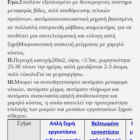
Εγώ.
Επιπλέον εξοπλισμένο με δευτερογενές σύστημα
μεταφοράς βίδες, σιλό αποθήκευσης τελικών
προϊόντων, αυτόματο
συσκευαστική μηχανή βασισμένη
σε πολλαπλή σπειροειδή ράβδους αναμεικτήρα, για να
συνθέσει μια αποτελεσματική και εύλογη απλή
ξηρή
Μικροσκοπική συσκευή μείγματος με χαμηλό
κόστος.
ΙΙ.
Περιοχή κατοχής
20m2, ύψος <3.5m, χωρητικότητα
25-30 τόνων την ημέρα, απλά χρειάζονται 2-3 άτομα,
πολύ εύκολο
Για να χειρουργήσω.
Μπορεί να συνειδητοποιήσει αυτόματο μεταφορά
ΙΙΙ.
υλικών, αυτόματο μίγμα, αυτόματο πλήρωμα και
αυτόματο συσκευασία
υψηλή αποδοτικότητα και
,
χαμηλό κόστος, η οποία αποτελεί την προτεραιότητα
επιλογής των μικρών και μεσαίων εργοστασίων ξηρού
σίδερου.
Σχήμα
Απλή ξηρή
Βελτιωμένο
Ημι
εργοστάσιο
εργοστάσιο
μον