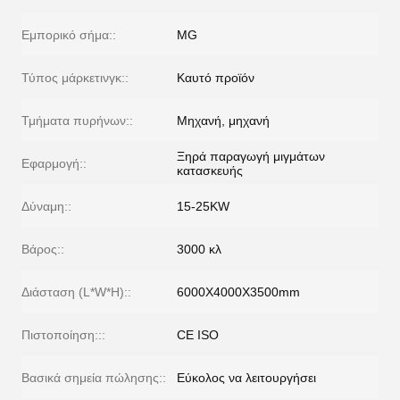
Εμπορικό σήμα::
MG
Τύπος μάρκετινγκ::
Καυτό προϊόν
Τμήματα πυρήνων::
Μηχανή, μηχανή
Ξηρά παραγωγή μιγμάτων
Εφαρμογή::
κατασκευής
Δύναμη::
15-25KW
Βάρος::
3000 κλ
Διάσταση (L*W*H)::
6000X4000X3500mm
Πιστοποίηση:::
CE ISO
Βασικά σημεία πώλησης::
Εύκολος να λειτουργήσει