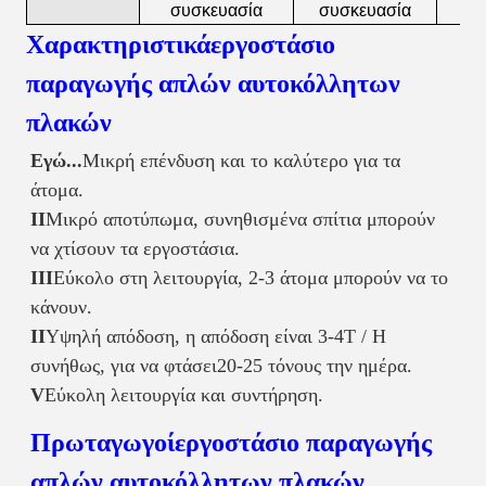
συσκευασία
συσκευασία
συ
Χαρακτηριστικά
εργοστάσιο
παραγωγής απλών αυτοκόλλητων
πλακών
Εγώ...
Μικρή επένδυση και το καλύτερο για τα
άτομα.
ΙΙ
Μικρό αποτύπωμα, συνηθισμένα σπίτια μπορούν
να χτίσουν τα εργοστάσια.
ΙΙΙ
Εύκολο στη λειτουργία, 2-3 άτομα μπορούν να το
κάνουν.
ΙΙ
Υψηλή απόδοση, η απόδοση είναι 3-4T / H
συνήθως, για να φτάσει
20-25 τόνους την ημέρα.
V
Εύκολη λειτουργία και συντήρηση.
Πρωταγωγοί
εργοστάσιο παραγωγής
απλών αυτοκόλλητων πλακών