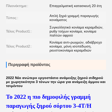
Πλεονέκτημα::
Επαγγελματική κατασκευή 20 έτη
Απλή ξηρά γραμμή παραγωγής
Τύπος::
κονιάματος
Συγκολλητικό κονίαμα κεραμιδιών,
Τέλος Product1::
putty τοίχων κονίαμα, κονίαμα
παλτών αφρού
Κονίαμα αντι-ρωγμών, αδιάβροχο
Τέλος Product2::
κονίαμα, μόνη ισοπέδωση,
ρευστοκονίαμα κεραμιδιών
Περιγραφή προϊόντος
2022 Νέο ανώτερο εργοστάσιο ανάμειξης ξηρού σιδηρού
με χωρητικότητα 3 τόνων την ώρα για ανάμειξη άμμου και
τσιμέντου
Το 2022 η πιο δημοφιλής γραμμή
παραγωγής ξηρού σόρτου 3-4T/H