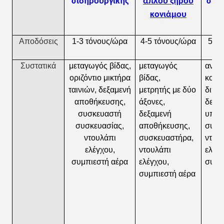
σιδηρουργικής
απλού ξηρού
σιδ
κονιάμου
Αποδόσεις
1-3 τόνους/ώρα
4-5 τόνους/ώρα
5-8 
Συστατικά
μεταγωγός βίδας,
μεταγωγός
ανελ
οριζόντιο μικτήρα
βίδας,
κουβ
ταινιών, δεξαμενή
μετρητής με δύο
διπλ
αποθήκευσης,
άξονες,
δεξα
συσκευαστή
δεξαμενή
υποσ
συσκευασίας,
αποθήκευσης,
συσκ
ντουλάπι
συσκευαστήρα,
ντου
ελέγχου,
ντουλάπι
ελέγχ
συμπιεστή αέρα
ελέγχου,
συμπ
συμπιεστή αέρα