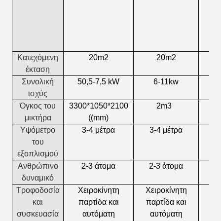
Κατεχόμενη
20m2
20
m2
5
έκταση
Συνολική
50,5-7,5 kW
6-11kw
ισχύς
Όγκος του
3300*1050*2100
2m3
μικτήρα
((mm)
Υψόμετρο
3-4 μέτρα
3-4 μέτρα
6
του
εξοπλισμού
Ανθρώπινο
2-3 άτομα
2-3 άτομα
2
δυναμικό
Τροφοδοσία
Χειροκίνητη
Χειροκίνητη
Χε
και
παρτίδα και
παρτίδα και
πα
συσκευασία
αυτόματη
αυτόματη
α