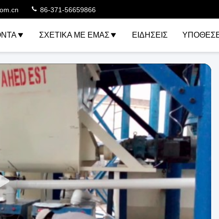
com.cn
86-371-56659866
ΌΝΤΑ
ΣΧΕΤΙΚΆ ΜΕ ΕΜΆΣ
ΕΙΔΉΣΕΙΣ
ΥΠΟΘΈΣΕ