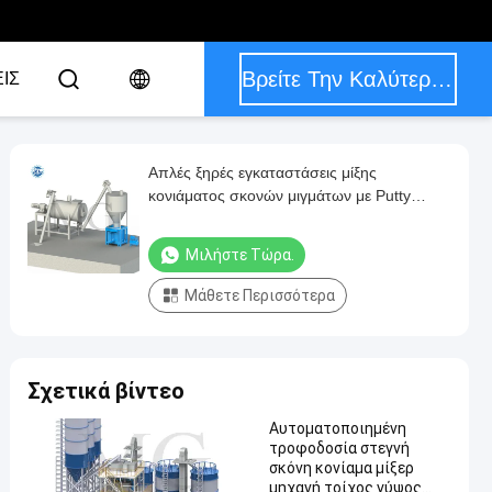
Βρείτε Την Καλύτερη Τιμή
ΙΣ
Απλές ξηρές εγκαταστάσεις μίξης
κονιάματος σκονών μιγμάτων με Putty
τοίχων τσιμέντου αναμικτών κορδελλών το
γύψο που κατασκευάζει τη μηχανή
Μιλήστε Τώρα.
Μάθετε Περισσότερα
Σχετικά βίντεο
Αυτοματοποιημένη
τροφοδοσία στεγνή
σκόνη κονίαμα μίξερ
μηχανή τοίχος γύψος