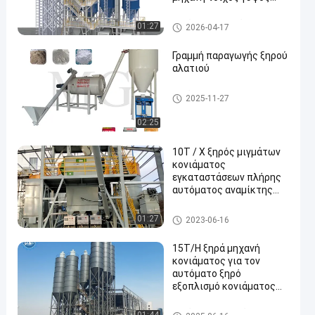
γύψος Skim Coat
ανάμειξη εξοπλισμού
Ξηρές εγκαταστάσεις κονιά
01:27
2026-04-17
πάτωμα πλακάκια
ματος
αυτοκόλλητο εργοστάσιο
Γραμμή παραγωγής ξηρού
αλατιού
ξηρά γραμμή παραγωγής κονι
2025-11-27
άματος
02:25
10T / Χ ξηρός μιγμάτων
κονιάματος
εγκαταστάσεων πλήρης
αυτόματος αναμίκτης
κουπιών άξονων
γραμμών παραγωγής
ξηρά γραμμή παραγωγής κονι
01:27
2023-06-16
δίδυμος
άματος
15T/H ξηρά μηχανή
κονιάματος για τον
αυτόματο ξηρό
εξοπλισμό κονιάματος
παραγωγής παλτών
αφρού
Ξηρά μηχανή κονιάματος