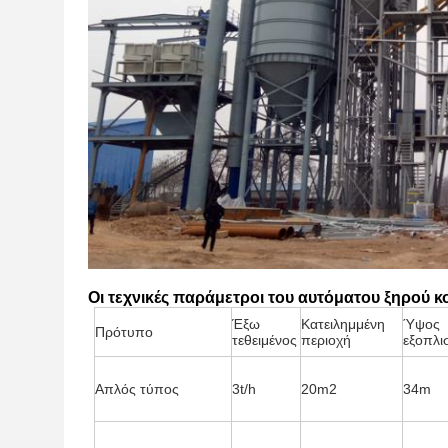
Οι τεχνικές παράμετροι του αυτόματου ξηρού 
Έξω
Κατειλημμένη
Ύψος
Πρότυπο
τεθειμένος
περιοχή
εξοπλι
Απλός τύπος
3t/h
20m2
34m