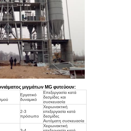
κονιάματος μιγμάτων MG φυτεύουν:
Επεξεργασία κατά
Εργατικό
δεσμίδες και
σμού
δυναμικό
συσκευασία
Χειρωνακτική
2-3
επεξεργασία κατά
πρόσωπο
δεσμίδες
Αυτόματη συσκευασία
Χειρωνακτική
3-4
επεξεργασία κατά