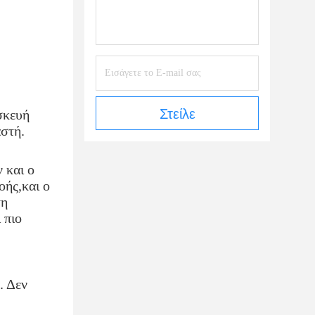
Στείλε
κευή 
αστή.
και ο 
ής,και ο 
η 
πιο 
 Δεν 