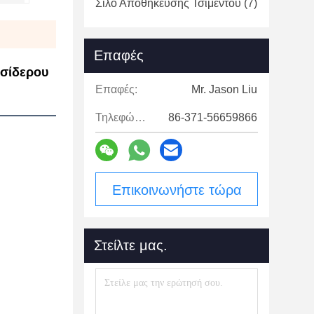
Σιλό Αποθήκευσης Τσιμέντου
(7)
Επαφές
 σίδερου
Επαφές:
Mr. Jason Liu
Τηλεφώνημα:
86-371-56659866
Επικοινωνήστε τώρα
Στείλτε μας.