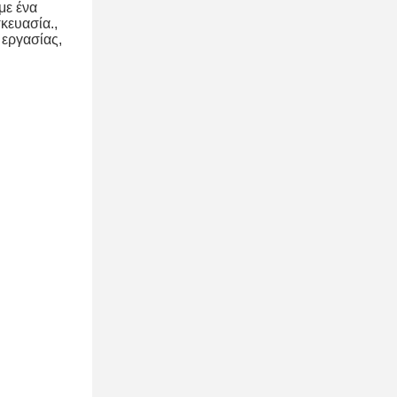
ε ένα 
ευασία., 
εργασίας, 