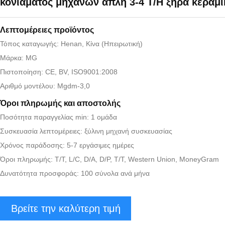
κονιάματος μηχανών απλή 3-4 T/H ξηρά κεραμι
Λεπτομέρειες προϊόντος
Τόπος καταγωγής: Henan, Κίνα (Ηπειρωτική)
Μάρκα: MG
Πιστοποίηση: CE, BV, ISO9001:2008
Αριθμό μοντέλου: Mgdm-3,0
Όροι πληρωμής και αποστολής
Ποσότητα παραγγελίας min: 1 ομάδα
Συσκευασία λεπτομέρειες: ξύλινη μηχανή συσκευασίας
Χρόνος παράδοσης: 5-7 εργάσιμες ημέρες
Όροι πληρωμής: T/T, L/C, D/A, D/P, T/T, Western Union, MoneyGram
Δυνατότητα προσφοράς: 100 σύνολα ανά μήνα
Βρείτε την καλύτερη τιμή