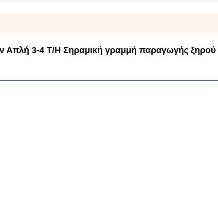
ν Απλή 3-4 Τ/Η Σηραμική γραμμή παραγωγής ξηρού