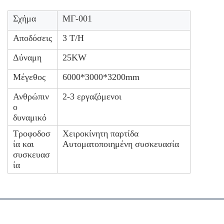
Σχήμα
ΜΓ-001
Αποδόσεις
3 Τ/Η
Δύναμη
25KW
Μέγεθος
6000*3000*3200mm
Ανθρώπιν
2-3 εργαζόμενοι
ο
δυναμικό
Τροφοδοσ
Χειροκίνητη παρτίδα
ία και
Αυτοματοποιημένη συσκευασία
συσκευασ
ία