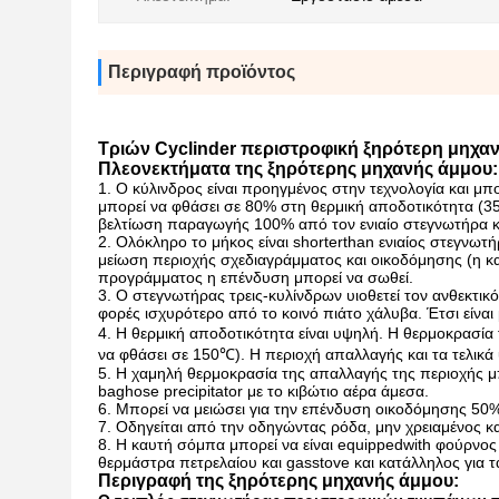
Περιγραφή προϊόντος
Τριών Cyclinder περιστροφική ξηρότερη μηχα
Πλεονεκτήματα της ξηρότερης μηχανής άμμου:
1.
Ο κύλινδρος είναι προηγμένος στην τεχνολογία και μπ
μπορεί να φθάσει σε 80% στη θερμική αποδοτικότητα (35
βελτίωση παραγωγής 100% από τον ενιαίο στεγνωτήρα 
2.
Ολόκληρο το μήκος είναι shorterthan ενιαίος στεγνωτή
μείωση περιοχής σχεδιαγράμματος και οικοδόμησης (η κ
προγράμματος η επένδυση μπορεί να σωθεί.
3.
Ο στεγνωτήρας τρεις-κυλίνδρων υιοθετεί τον ανθεκτικό
φορές ισχυρότερο από το κοινό πιάτο χάλυβα. Έτσι είνα
4.
Η θερμική αποδοτικότητα είναι υψηλή. Η θερμοκρασία 
να φθάσει σε 150℃). Η περιοχή απαλλαγής και τα τελικά
5.
Η χαμηλή θερμοκρασία της απαλλαγής της περιοχής μπ
baghose precipitator με το κιβώτιο αέρα άμεσα.
6.
Μπορεί να μειώσει για την επένδυση οικοδόμησης 50%
7.
Οδηγείται από την οδηγώντας ρόδα, μην χρειαμένος κα
8.
Η καυτή σόμπα μπορεί να είναι equippedwith φούρνος
θερμάστρα πετρελαίου και gasstove και κατάλληλος για
Περιγραφή της ξηρότερης μηχανής άμμου: