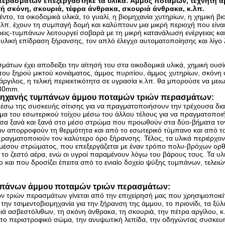
ερασμάτων επεξεργάστηκε τα υλικά: Άμμος ποταμών, τεχνητή ά
τή σκόνη, σκουριά, τέφρα άνθρακα, σκουριά άνθρακα, κ.λπ.
έντο, τα οικοδομικά υλικά, το γυαλί, η βιομηχανία χυτηρίων, η χημική βι
.λπ.
έχουν τη συμπαγή δομή και καλύπτουν μια μικρή περιοχή που είναι
ις-τυμπάνων λειτουργεί σοβαρά με τη μικρή κατανάλωση ενέργειας και
υλική επίδραση ξήρανσης, τον απλό έλεγχο αυτοματοποίησης και λίγο 
ων έχει αποδείξει την αίτησή του στα οικοδομικά υλικά, χημική ουσία
του ξηρού μικτού κονιάματος, άμμος πυριτίου, άμμος χυτηρίων, σκόνη 
ιλος, η τελική περιεκτικότητα σε υγρασία κ.λπ. θα μπορούσε να μειωθ
 30mm.
 μηχανής τυμπάνων άμμου ποταμών τριών περασμάτων:
μέσω της συσκευής σίτισης για να πραγματοποιήσουν την τρέχουσα δια
ώμα του εσωτερικού τοίχου μέσω του άλλου τέλους για να πραγματοποι
μέσα ξανά και ξανά στο μέσο στρώμα που προωθούν στα δύο-βήματα το
ων απορροφούν τη θερμότητα και από το εσωτερικό τύμπανο και από τ
πραγματοποιούν τον καλύτερο όρο ξήρανσης. Τέλος, τα υλικά περιέρχον
 μέσου στρώματος, που επεξεργάζεται με έναν τρόπο πολυ-βρόχων ορ
το ζεστό αέρα, ενώ οι υγροί παραμένουν λόγω του βάρους τους. Τα υλι
 και που δροσίζει έπειτα από το ενιαίο δοχείο ψύξης τυμπάνων, τελει
μπάνων άμμου ποταμών τριών περασμάτων:
τριών περασμάτων γίνεται από την επιχείρησή μας που χρησιμοποιεί
 την τσιμεντοβιομηχανία για την ξήρανση της άμμου, το πριονίδι, τα ξύλ
ά ασβεστόλιθων, τη σκόνη άνθρακα, τη σκουριά, την πέτρα αργίλου, κ
το περιστροφικό σώμα, την ανυψωτική λεπίδα, την οδηγώντας συσκευή