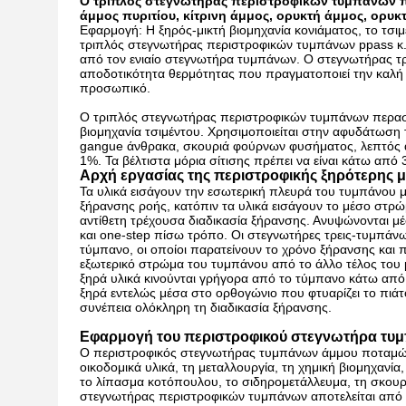
Ο τριπλός στεγνωτήρας περιστροφικών τυμπάνων π
άμμος πυριτίου, κίτρινη άμμος, ορυκτή άμμος, ορυκ
Εφαρμογή: Η
ξηρός-
μικτή βιομηχανία κονιάματος, το τσιμ
τριπλός
στεγνωτήρας
περιστροφικών τυμπάνων ppass κ
από τον ενιαίο στεγνωτήρα τυμπάνων. Ο στεγνωτήρας τρε
αποδοτικότητα θερμότητας που πραγματοποιεί την καλή 
προσωπικό.
Ο τριπλός στεγνωτήρας περιστροφικών τυμπάνων περασμάτ
βιομηχανία τσιμέντου. Χρησιμοποιείται στην αφυδάτωση 
gangue άνθρακα, σκουριά φούρνων φυσήματος, λεπτός άργ
1%. Τα βέλτιστα μόρια σίτισης πρέπει να είναι κάτω από
Αρχή εργασίας της περιστροφικής ξηρότερης
Τα υλικά εισάγουν την εσωτερική πλευρά του τυμπάνου 
ξήρανσης ροής, κατόπιν τα υλικά εισάγουν το μέσο στρ
αντίθετη τρέχουσα διαδικασία ξήρανσης. Ανυψώνονται 
και one-step πίσω τρόπο. Οι στεγνωτήρες τρεις-τυμπάν
τύμπανο, οι οποίοι παρατείνουν το χρόνο ξήρανσης και 
εξωτερικό στρώμα του τυμπάνου από το άλλο τέλος του
ξηρά υλικά κινούνται γρήγορα από το τύμπανο κάτω από 
ξηρά εντελώς μέσα στο ορθογώνιο που φτυαρίζει το πιάτο
συνέπεια ολόκληρη τη διαδικασία ξήρανσης.
Εφαρμογή του περιστροφικού στεγνωτήρα τυ
Ο περιστροφικός στεγνωτήρας τυμπάνων άμμου ποταμών 
οικοδομικά υλικά, τη μεταλλουργία, τη χημική βιομηχανία,
το λίπασμα κοτόπουλου, το σιδηρομετάλλευμα, τη σκουρι
στεγνωτήρας περιστροφικών τυμπάνων αποτελείται από 