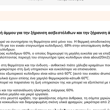
νή άμμου για την ξήρανση ασβεστόλιθων και την ξήρανση 
ορεί να συντηρήσει τη θερμότητα από μόνο του. Η θερμική αποδοτικότη
% για τον ενιαίο στεγνωτήρα κυλίνδρων), 68% στην αποταμίευση άνθρα
κυλίνδρων.
ρας κυλίνδρων 60%, ο οποίος δημιουργεί τη μεγάλη ευκολία για να επεξ
αλύπτοντας περιοχή του στεγνωτήρα τρεις-κυλίνδρων είναι about20m2)
 στη θερμότητα και την ένδυση - ανθεκτικό πιάτο χάλυβα κραμάτων που
ι μακρύτερο στη ζωή υπηρεσιών και ευκολότερο να επισκευάσει.
του εξωτερικού κυλίνδρου είναι κάτω από 60℃ (αυτό του ενιαίου drum
 υλικά έχουν επίσης ένα χαμηλό θερμοκρασία-κάτωθι 60℃.
ορεί να παρατείνει τη ζωή υπηρεσιών της και μπορεί να εξοπλιστεί με
 και την κατανάλωση ηλεκτρικής ενέργειας 60%.
νένα μεγάλο και μικρό εργαλείο.
 στο ρευστό κρεβάτι, την ψεκάζοντας σόμπα άνθρακα, τη σόμπα χεριών
 τα κοκκωδών και διαμορφωμένη σκόνη υλικά φραγμών, μικρότερα από