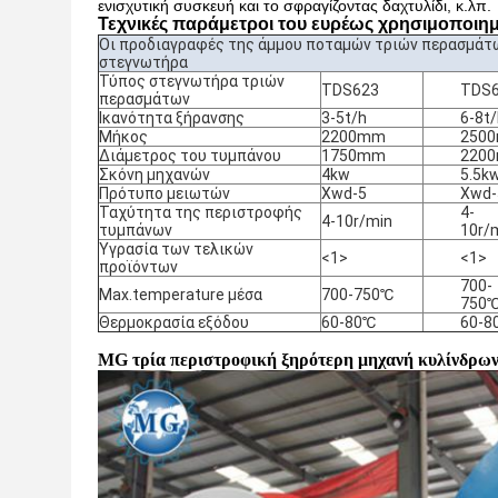
ενισχυτική συσκευή και το σφραγίζοντας δαχτυλίδι, κ.λπ.
Τεχνικές παράμετροι του ευρέως χρησιμοποιη
Οι προδιαγραφές της άμμου ποταμών τριών περασμάτ
στεγνωτήρα
Τύπος στεγνωτήρα τριών
TDS623
TDS
περασμάτων
Ικανότητα ξήρανσης
3-5t/h
6-8t
Μήκος
2200mm
250
Διάμετρος του τυμπάνου
1750mm
220
Σκόνη μηχανών
4kw
5.5k
Πρότυπο μειωτών
Xwd-5
Xwd-
Ταχύτητα της περιστροφής
4-
4-10r/min
τυμπάνων
10r/
Υγρασία των τελικών
<1>
<1>
προϊόντων
700-
Max.temperature μέσα
700-750℃
750
Θερμοκρασία εξόδου
60-80℃
60-8
MG τρία περιστροφική ξηρότερη μηχανή κυλίνδρων 