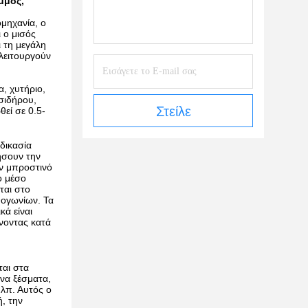
μμος,
ομηχανία, ο
 ο μισός
 τη μεγάλη
λειτουργούν
, χυτήριο,
σιδήρου,
Στείλε
εί σε 0.5-
δικασία
ήσουν την
ν μπροστινό
ο μέσο
ται στο
θογωνίων. Τα
κά είναι
ώνοντας κατά
ται στα
ινα ξέσματα,
.λπ. Αυτός ο
, την