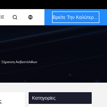
Βρείτε Την Καλύτερη Τιμή
ΙΣ
ην Ξήρανση Ασβεστόλιθων
Κατηγορίες
ς