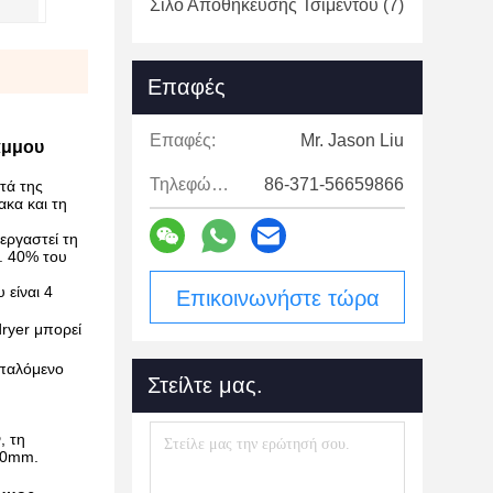
Σιλό Αποθήκευσης Τσιμέντου
(7)
Επαφές
Επαφές:
Mr. Jason Liu
άμμου
Τηλεφώνημα:
86-371-56659866
τά της
κα και τη
εργαστεί τη
. 40% του
 είναι 4
Επικοινωνήστε τώρα
dryer μπορεί
 παλόμενο
Στείλτε μας.
, τη
 20mm.