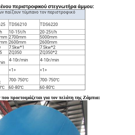
μένου περιστροφικού στεγνωτήρα άμμου:
ων παίζουν τύμπανο τον περιστροφικό
625
TDS6210
TDS6220
/h
10-15t/h
20-25t/h
0mm
2700mm
5000mm
0mm
2600mm
2600mm
w
7.5kw*1
7.5kw*2
5
ZQ350
ZQ350*2
4-10r/min
4-10r/min
min
<1>
<1>
700-750℃
700-750℃
℃
0℃
60-80℃
60-80℃
που προετοιμάζεται για τον πελάτη της Ζάμπια: