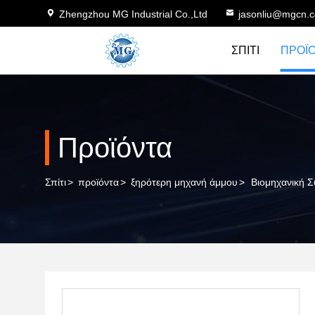
Zhengzhou MG Industrial Co.,Ltd
jasonliu@mgcn.
ΣΠΊΤΙ
ΠΡΟΪ
Προϊόντα
Σπίτι
>
προϊόντα
>
ξηρότερη μηχανή άμμου
>
Βιομηχανική 