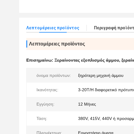
Λεπτομέρειες προϊόντος
Περιγραφή προϊόν
Λεπτομέρειες προϊόντος
Επισημαίνω:
Ξεραίνοντας εξοπλισμός άμμου
,
ξεραί
όνομα προϊόντων:
ξηρότερη μηχανή άμμου
Ικανότητας:
3-20T/H διαφορετικό πρότυπ
Εγγύηση:
12 Μήνες
Τάση:
380V, 415V, 440V ή προσαρ
Πλεονέκτημα:
Εργοστάσιο άμεσα