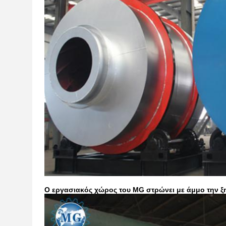
Ο εργασιακός χώρος του MG στρώνει με άμμο την ξ