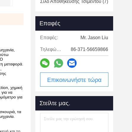
Σιλό Αποθήκευσης Τσιμέντου
(7)
Επαφές
Επαφές:
Mr. Jason Liu
Τηλεφώνημα:
86-371-56659866
μηχανία,
 ούτω
 Ο
τη μεταφορά.
,
σης
Επικοινωνήστε τώρα
tion, χημική
 για να
ρμόμετρο για
Στείλτε μας.
σκουριά, τα
μηχανία.
κευή και το