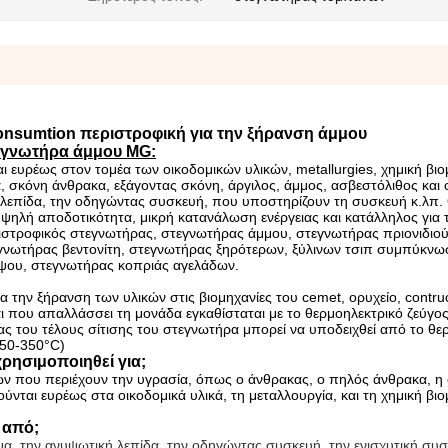
nsumtion περιστροφική για την ξήρανση άμμου
εγνωτήρα άμμου MG:
ευρέως στον τομέα των οικοδομικών υλικών, metallurgies, χημική βιο
ά, σκόνη άνθρακα, εξάγοντας σκόνη, άργιλος, άμμος, ασβεστόλιθος και
ή λεπίδα, την οδηγώντας συσκευή, που υποστηρίζουν τη συσκευή κ.λπ.
υψηλή αποδοτικότητα, μικρή κατανάλωση ενέργειας και κατάλληλος για 
ιστροφικός στεγνωτήρας, στεγνωτήρας άμμου, στεγνωτήρας πριονιδιού
γνωτήρας βεντονίτη, στεγνωτήρας ξηρότερων, ξύλινων τσιπ συμπύκνω
ψου, στεγνωτήρας κοπριάς αγελάδων.
 την ξήρανση των υλικών στις βιομηχανίες του cemet, ορυχείο, contruc
αι που απαλλάσσει τη μονάδα εγκαθίσταται με το θερμοηλεκτρικό ζεύγος
ας του τέλους σίτισης του στεγνωτήρα μπορεί να υποδειχθεί από το θε
250-350°C)
ρησιμοποιηθεί για;
ών που περιέχουν την υγρασία, όπως ο άνθρακας, ο πηλός άνθρακα, η 
ύνται ευρέως στα οικοδομικά υλικά, τη μεταλλουργία, και τη χημική βιο
 από;
, την ανυψωτική λεπίδα, την οδηγώντας συσκευή, την ενισχυτική συσ