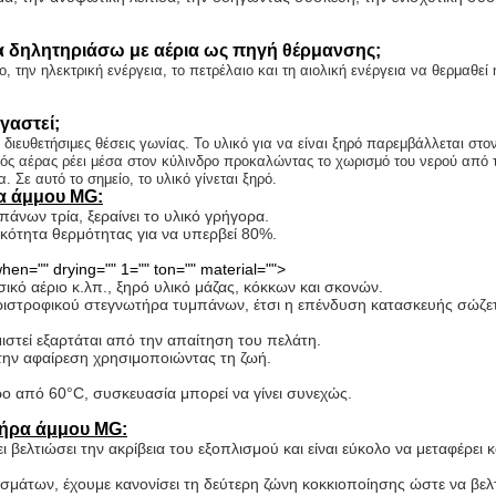
 δηλητηριάσω με αέρια ως πηγή θέρμανσης;
, την ηλεκτρική ενέργεια, το πετρέλαιο και τη αιολική ενέργεια να θερμαθεί
γαστεί;
 διευθετήσιμες θέσεις γωνίας. Το υλικό για να είναι ξηρό παρεμβάλλεται στο
ός αέρας ρέει μέσα στον κύλινδρο προκαλώντας το χωρισμό του νερού από τ
Σε αυτό το σημείο, το υλικό γίνεται ξηρό.
α άμμου MG:
νων τρία, ξεραίνει το υλικό γρήγορα.
ικότητα θερμότητας για να υπερβεί 80%.
en="" drying="" 1="" ton="" material="">
ικό αέριο κ.λπ., ξηρό υλικό μάζας, κόκκων και σκονών.
περιστροφικού στεγνωτήρα τυμπάνων, έτσι η επένδυση κατασκευής σώζε
στεί εξαρτάται από την απαίτηση του πελάτη.
 την αφαίρεση χρησιμοποιώντας τη ζωή.
 από 60°C, συσκευασία μπορεί να γίνει συνεχώς.
τήρα άμμου MG:
βελτιώσει την ακρίβεια του εξοπλισμού και είναι εύκολο να μεταφέρει κ
σμάτων, έχουμε κανονίσει τη δεύτερη ζώνη κοκκιοποίησης ώστε να βε