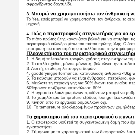
σφραγίζοντας δαχτυλίδι.
Μπορώ να χρησιμοποιήσω τον άνθρακα ή να
3.
Το Yea, εσείς μπορεί να χρησιμοποιήσει τον άνθρακα, το αέριο
μηχανή.
Πώς ο περιστροφικός στεγνωτήρας για να ερ
4.
Το πιάτο πρώτης ύλης κανονίζεται βολικά για να επιτρέψει τις
περιστροφικό κύλινδρο μέσω του πιάτου πρώτης ύλης. Ο ζεστ
μετατροπή του στον ατμό που απαλλάσσεται στην ατμόσφαιρα. 
Πλεονεκτήματα του περιστροφικού στεγνωτήρ
1.
Η δομή τηλεσκόπιο-τροφών χρήσης στεγνωτήρων τυμπά
2.
Το απλό σχέδιο, μόνος-μόνωση, βελτιώνει την αποδοτ
3.
Λεπτή, σταθερή λειτουργία δομών.
4.
gooddryingperformance, κατανάλωση άνθρακα
<8kg wh
5.
Τα καύσιμα μπορούν να είναι άνθρακας, πετρέλαιο, φυσ
6.
Μειώστε τη περιοχή γης για 50% έναντι του ενιαίου 
50%power σωζόμενο κατανάλωση 60%.
7.
Η υγρασία ολοκληρωμένων προϊόντων μπορεί να ρυθμι
8.
Το χαμηλότερο tempreture εξόδου, loonger ξεσκονίζει
9.
Κίνηση από το εργαλείο ρυμουλκών όχι.
10.
Το tempreture ολοκληρωμένων προϊόντων χαμηλότερο
Τα χαρακτηριστικά του περιστροφικού στεγνω
1.
Ο εσωτερικός υιοθετεί τη συγκεντρωμένη δομή που έχει 
εγκαταστήσει.
2.
Σύμφωνα με τα χαρακτηριστικά των διαφορετικών λιπα