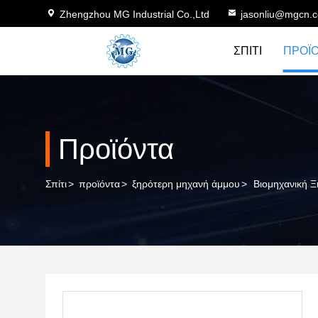
Zhengzhou MG Industrial Co.,Ltd
jasonliu@mgcn.
ΣΠΊΤΙ
ΠΡΟΪ
Προϊόντα
Σπίτι
>
προϊόντα
>
ξηρότερη μηχανή άμμου
>
Βιομηχανική 