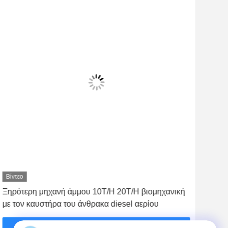
Βίντεο
Βίντ
Ξηρότερη μηχανή άμμου 10T/H 20T/H βιομηχανική
Ασβ
με τον καυστήρα του άνθρακα diesel αερίου
τυμ