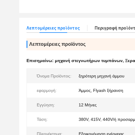
Λεπτομέρειες προϊόντος
Περιγραφή προϊόν
Λεπτομέρειες προϊόντος
Επισημαίνω:
μηχανή στεγνωτήρων τυμπάνων
,
Ξερα
Όνομα Προϊόντος:
ξηρότερη μηχανή άμμου
εφαρμογή:
Άμμος, Flyash ξήρανση
Εγγύηση:
12 Μήνες
Τάση:
380V, 415V, 440V/ή προσαρ
Πλεονέκτημα:
Εξοικονόμηση ενέργειας