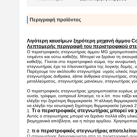
Περιγραφή προϊόντος
Λιγότερη καυσίμων ξηρότερη μηχανή άμμου Co
Λεπτομερής περιγραφή του περιστροφικού στ
Ο περιστροφικός στεγνωτήρας άμμου MG χρησιμοποιείται 
τσιμέντο και ούτω καθεξής. Μπορεί να ξεράνει τη σκουρι
καθεξής. Γίνεται στο περιστροφικό σώμα, την ανυψωτικ
στεγνωτήρας έχει τα πλεονεκτήματα της λογικής δομής, 
Παρέχουμε τον ακόλουθο στεγνωτήρα: υγρός υλικός περ
στεγνωτήρας άνθρακα, slime άνθρακα στεγνωτήρας, στε
μεταλλεύματος, στεγνωτήρας μανιόκων, στεγνωτήρας γύ
Ο περιστροφικός στεγνωτήρας χρησιμοποιείται ευρέως για
ουσία, τρόφιμα, compoud λίπασμα, το κ.λπ. που ταΐζει κ
ελέγξει την ξηρότερη θερμοκρασία. Η αλλαγή θερμοκρασί
να ελέγξει την εσωτερική ξηρότερη θερμοκρασία (γενικά 
Τι ο περιστροφικός στεγνωτήρας μπορεί να χ
1.
Αυτός ο στεγνωτήρας μπορεί να ξεράνει πολλά είδη υλικ
βιομηχανικά απόβλητα, και η πέτρα αργίλου. Χρησιμοποιο
τι ο περιστροφικός στεγνωτήρας αποτελείται
2.
Ο στεγνωτήρας διαμορφώνεται από το περιστροφικό σώμα