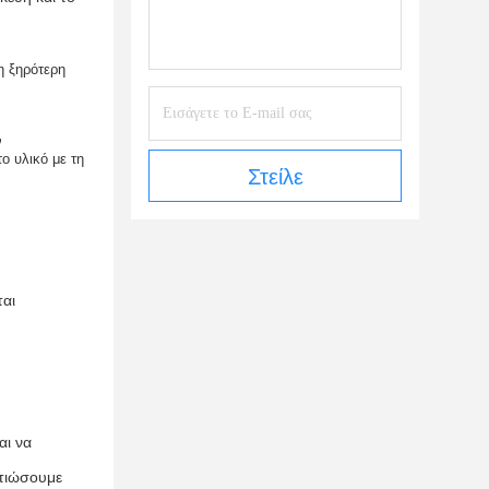
 η ξηρότερη
ν
ο υλικό με τη
Στείλε
ται
αι να
λτιώσουμε