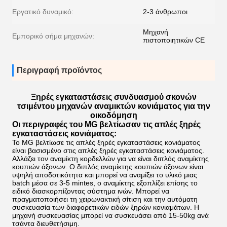
Εργατικό δυναμικό:
2-3 άνθρωποι
Μηχανή
Εμπορικό σήμα μηχανών:
πιστοποιητικών CE
Περιγραφή προϊόντος
Ξηρές εγκαταστάσεις συνδυασμού σκονών
τσιμέντου μηχανών αναμικτών κονιάματος για την
οικοδόμηση
Οι περιγραφές του MG βελτίωσαν τις απλές ξηρές
εγκαταστάσεις κονιάματος:
Το MG βελτίωσε τις απλές ξηρές εγκαταστάσεις κονιάματος
είναι βασισμένο στις απλές ξηρές εγκαταστάσεις κονιάματος.
Αλλάζει τον αναμίκτη κορδελλών για να είναι διπλός αναμίκτης
κουπιών άξονων. Ο διπλός αναμίκτης κουπιών άξονων είναι
υψηλή αποδοτικότητα και μπορεί να αναμίξει το υλικό μιας
batch μέσα σε 3-5 mintes, ο αναμίκτης εξοπλίζει επίσης το
ειδικό διασκορπίζοντας σύστημα ινών. Μπορεί να
πραγματοποιήσει τη χειρωνακτική σίτιση και την αυτόματη
συσκευασία των διαφορετικών ειδών ξηρών κονιαμάτων. Η
μηχανή συσκευασίας μπορεί να συσκευάσει από 15-50kg ανά
τσάντα διευθετήσιμη.