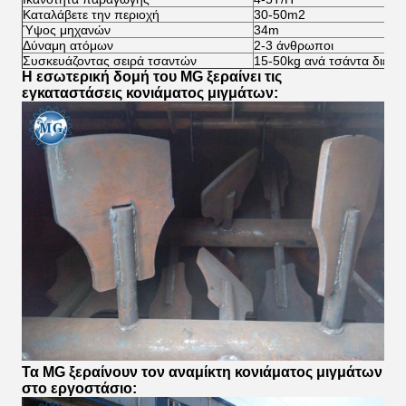
Καταλάβετε την περιοχή
30-50m2
Ύψος μηχανών
34m
Δύναμη ατόμων
2-3 άνθρωποι
Συσκευάζοντας σειρά τσαντών
15-50kg ανά τσάντα διευθ
Η εσωτερική δομή του MG ξεραίνει τις
εγκαταστάσεις κονιάματος μιγμάτων:
Τα MG ξεραίνουν τον αναμίκτη κονιάματος μιγμάτων
στο εργοστάσιο: