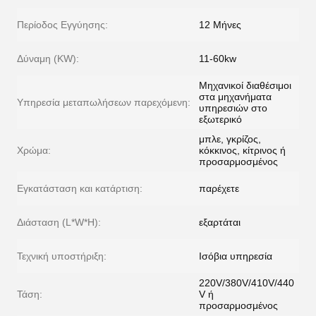
Περίοδος Εγγύησης:
12 Μήνες
Δύναμη (KW):
11-60kw
Μηχανικοί διαθέσιμοι
στα μηχανήματα
Υπηρεσία μεταπωλήσεων παρεχόμενη:
υπηρεσιών στο
εξωτερικό
μπλε, γκρίζος,
Χρώμα:
κόκκινος, κίτρινος ή
προσαρμοσμένος
Εγκατάσταση και κατάρτιση:
παρέχετε
Διάσταση (L*W*H):
εξαρτάται
Τεχνική υποστήριξη:
Ισόβια υπηρεσία
220V/380V/410V/440
Τάση:
V ή
προσαρμοσμένος