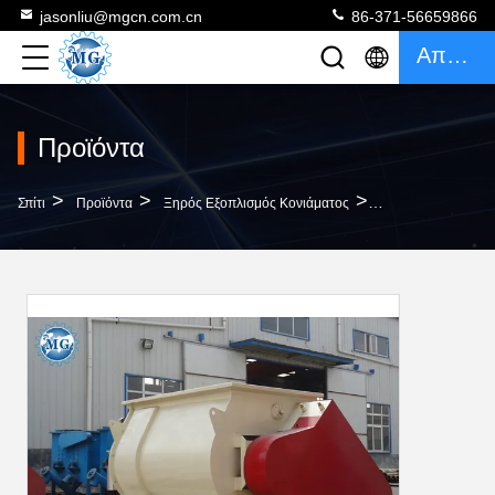
jasonliu@mgcn.com.cn
86-371-56659866
Απόσπασμα
Προϊόντα
>
>
>
Σπίτι
Προϊόντα
Ξηρός Εξοπλισμός Κονιάματος
Αυτόματη Ξηρά Κο