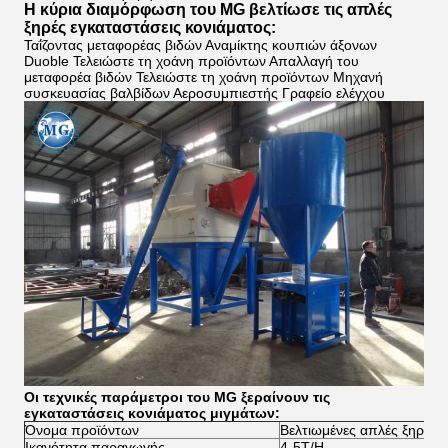
Η κύρια διαμόρφωση του MG βελτίωσε τις απλές
ξηρές εγκαταστάσεις κονιάματος:
Ταΐζοντας μεταφορέας βιδών Αναμίκτης κουπιών άξονων
Duoble Τελειώστε τη χοάνη προϊόντων Απαλλαγή του
μεταφορέα βιδών Τελειώστε τη χοάνη προϊόντων Μηχανή
συσκευασίας βαλβίδων Αεροσυμπιεστής Γραφείο ελέγχου
Οι τεχνικές παράμετροι του MG ξεραίνουν τις
εγκαταστάσεις κονιάματος μιγμάτων:
Όνομα προϊόντων
Βελτιωμένες απλές ξηρές 
Ικανότητα παραγωγής
4-5T/H