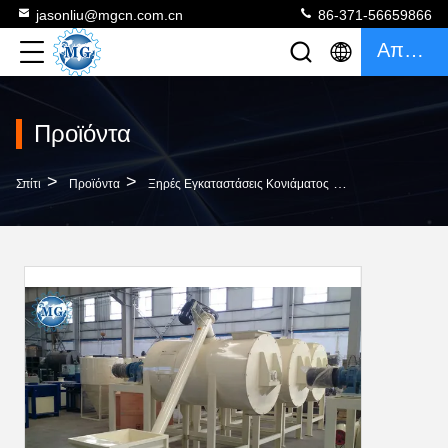
jasonliu@mgcn.com.cn
86-371-56659866
Απόσπασμα
Προϊόντα
>
>
>
Σπίτι
Προϊόντα
Ξηρές Εγκαταστάσεις Κονιάματος
3 - 5T/H Συγκο