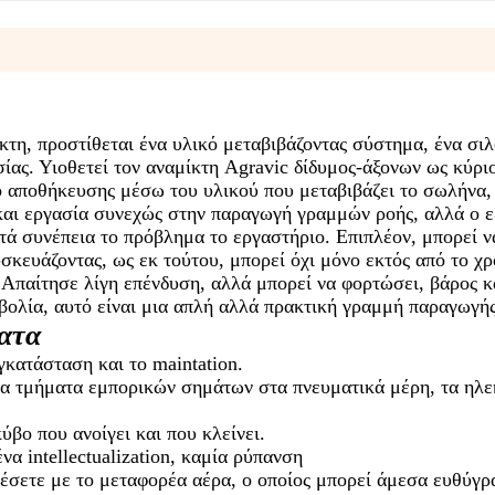
κτη, προστίθεται ένα υλικό μεταβιβάζοντας σύστημα, ένα σι
ας. Υιοθετεί τον αναμίκτη Agravic δίδυμος-άξονων ως κύρι
λό αποθήκευσης μέσω του υλικού που μεταβιβάζει το σωλήνα, 
 και εργασία συνεχώς στην παραγωγή γραμμών ροής, αλλά ο 
ατά συνέπεια το πρόβλημα το εργαστήριο. Επιπλέον, μπορεί ν
κευάζοντας, ως εκ τούτου, μπορεί όχι μόνο εκτός από το χρό
. Απαίτησε λίγη επένδυση, αλλά μπορεί να φορτώσει, βάρος κ
βολία, αυτό είναι μια απλή αλλά πρακτική γραμμή παραγωγής
ματα
κατάσταση και το maintation.
α τμήματα εμπορικών σημάτων στα πνευματικά μέρη, τα ηλε
ύβο που ανοίγει και που κλείνει.
α intellectualization, καμία ρύπανση
δέσετε με το μεταφορέα αέρα, ο οποίος μπορεί άμεσα ευθύγ