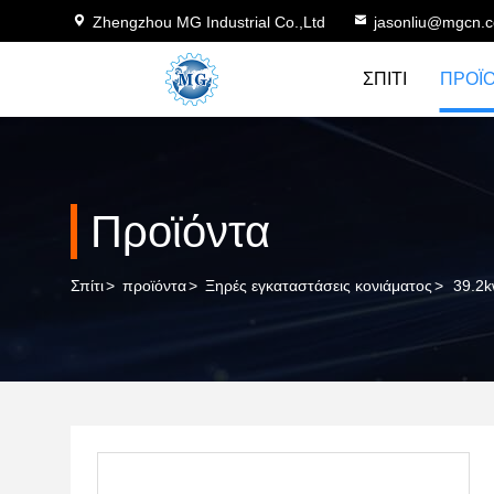
Zhengzhou MG Industrial Co.,Ltd
jasonliu@mgcn.
ΣΠΊΤΙ
ΠΡΟΪ
Προϊόντα
Σπίτι
>
προϊόντα
>
Ξηρές εγκαταστάσεις κονιάματος
>
39.2k