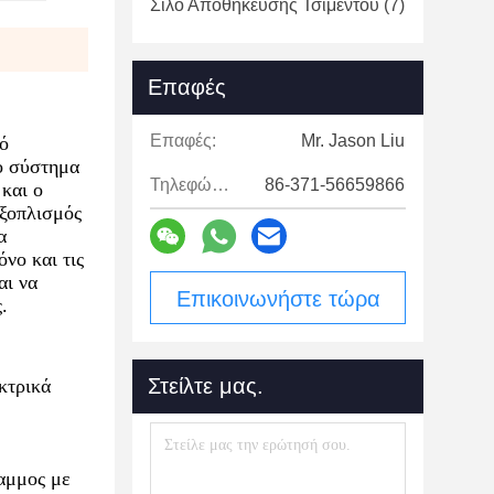
Σιλό Αποθήκευσης Τσιμέντου
(7)
Επαφές
Επαφές:
Mr. Jason Liu
λό
ο σύστημα
Τηλεφώνημα:
86-371-56659866
και ο
εξοπλισμός
α
νο και τις
αι να
Επικοινωνήστε τώρα
.
Στείλτε μας.
κτρικά
ραμμος με