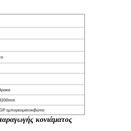
πο
θρακα
*3200mm
" GP εμπορευματοκιβώτιο
 παραγωγής κονιάματος