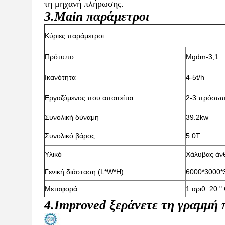
τη μηχανή πλήρωσης.
3.Main παράμετροι
Κύριες παράμετροι
Πρότυπο
Mgdm-3,1
Ικανότητα
4-5t/h
Εργαζόμενος που απαιτείται
2-3 πρόσω
Συνολική δύναμη
39.2kw
Συνολικό βάρος
5.0T
Υλικό
Χάλυβας άν
Γενική διάσταση (L*W*H)
6000*3000
Μεταφορά
1 αριθ. 20 
4.Improved ξεράνετε τη γραμμή