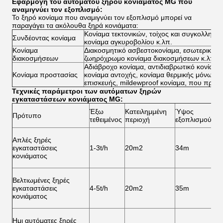
Εφαρμογή του αυτόματου ξηρού κονιάματος MG που
αναμιγνύει τον εξοπλισμό:
Το ξηρό κονίαμα που αναμιγνύει τον εξοπλισμό μπορεί να
παραγάγει τα ακόλουθα ξηρά κονιάματα:
Κονίαμα τεκτονικών, τοίχος και συγκολλητι
Συνδέοντας κονίαμα
κονίαμα αγκυροβολίου κ.λπ.
Κονίαμα
Διακοσμητικό ασβεστοκονίαμα, εσωτερικό και
διακοσμήσεων
ζωηρόχρωμο κονίαμα διακοσμήσεων κ.λπ.
Αδιάβροχο κονίαμα, αντιδιαβρωτικό κονίαμα
Κονίαμα προστασίας
κονίαμα αντοχής, κονίαμα θερμικής μόνωσης
επισκευής, mildewproof κονίαμα, που προστ
Τεχνικές παράμετροι των αυτόματων ξηρών
εγκαταστάσεων κονιάματος MG:
Έξω
Κατειλημμένη
Ύψος
Πρότυπο
τεθειμένος
περιοχή
εξοπλισμού
Απλές ξηρές
εγκαταστάσεις
1-3t/h
20m2
34m
κονιάματος
Βελτιωμένες ξηρές
εγκαταστάσεις
4-5t/h
20m2
35m
κονιάματος
Ημι αυτόματες ξηρές