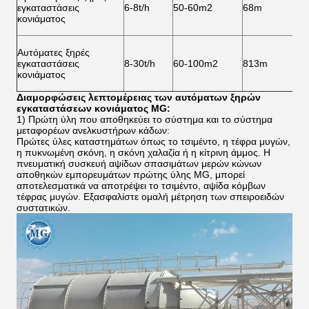
εγκαταστάσεις
6-8t/h
50-60m2
68m
κονιάματος
Αυτόματες ξηρές
εγκαταστάσεις
8-30t/h
60-100m2
813m
κονιάματος
Διαμορφώσεις λεπτομέρειας των αυτόματων ξηρών
εγκαταστάσεων κονιάματος MG:
1) Πρώτη ύλη που αποθηκεύει το σύστημα και το σύστημα
μεταφορέων ανελκυστήρων κάδων:
Πρώτες ύλες καταστημάτων όπως το τσιμέντο, η τέφρα μυγών,
η πυκνωμένη σκόνη, η σκόνη χαλαζία ή η κίτρινη άμμος. Η
πνευματική συσκευή αψίδων σπασιμάτων μερών κώνων
αποθηκών εμπορευμάτων πρώτης ύλης MG, μπορεί
αποτελεσματικά να αποτρέψει το τσιμέντο, αψίδα κόμβων
τέφρας μυγών. Εξασφαλίστε ομαλή μέτρηση των σπειροειδών
συστατικών.