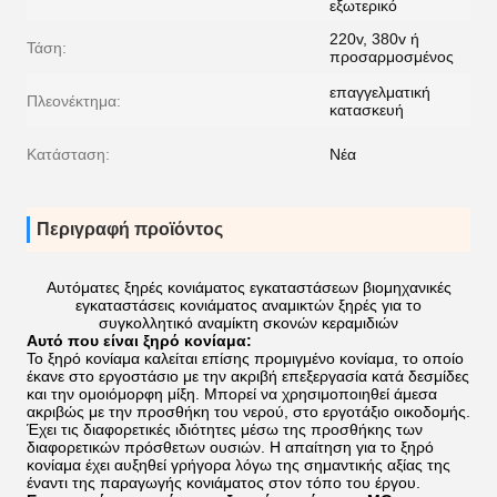
εξωτερικό
220v, 380v ή
Τάση:
προσαρμοσμένος
επαγγελματική
Πλεονέκτημα:
κατασκευή
Κατάσταση:
Νέα
Περιγραφή προϊόντος
Αυτόματες ξηρές κονιάματος εγκαταστάσεων βιομηχανικές
εγκαταστάσεις κονιάματος αναμικτών ξηρές για το
συγκολλητικό αναμίκτη σκονών κεραμιδιών
Αυτό που είναι ξηρό κονίαμα:
Το ξηρό κονίαμα καλείται επίσης προμιγμένο κονίαμα, το οποίο
έκανε στο εργοστάσιο με την ακριβή επεξεργασία κατά δεσμίδες
και την ομοιόμορφη μίξη. Μπορεί να χρησιμοποιηθεί άμεσα
ακριβώς με την προσθήκη του νερού, στο εργοτάξιο οικοδομής.
Έχει τις διαφορετικές ιδιότητες μέσω της προσθήκης των
διαφορετικών πρόσθετων ουσιών. Η απαίτηση για το ξηρό
κονίαμα έχει αυξηθεί γρήγορα λόγω της σημαντικής αξίας της
έναντι της παραγωγής κονιάματος στον τόπο του έργου.