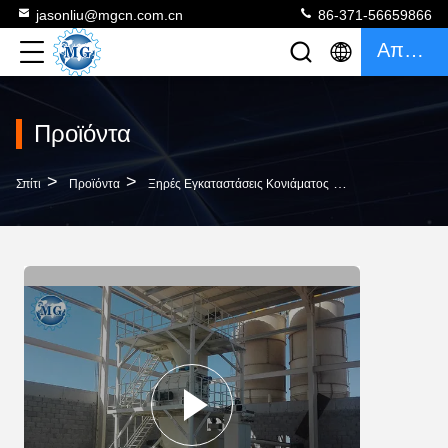
jasonliu@mgcn.com.cn
86-371-56659866
Απόσπασμα
Προϊόντα
>
>
>
Σπίτι
Προϊόντα
Ξηρές Εγκαταστάσεις Κονιάματος
Κεραμιδιών Συγ