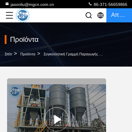
jasonliu@mgcn.com.cn
86-371-56659866
Απόσπασμα
Προϊόντα
>
>
>
Σπίτι
Προϊόντα
Συγκολλητική Γραμμή Παραγωγής Κεραμιδιών
220