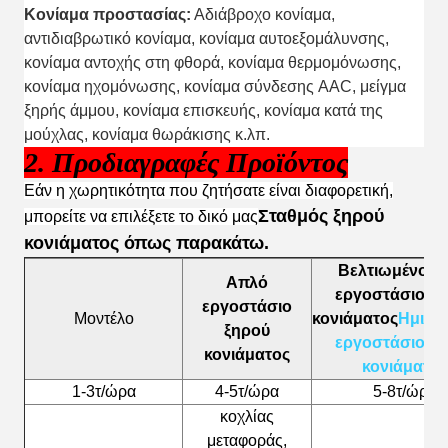
Κονίαμα προστασίας:
Αδιάβροχο κονίαμα,
αντιδιαβρωτικό κονίαμα, κονίαμα αυτοεξομάλυνσης,
κονίαμα αντοχής στη φθορά, κονίαμα θερμομόνωσης,
κονίαμα ηχομόνωσης, κονίαμα σύνδεσης AAC, μείγμα
ξηρής άμμου, κονίαμα επισκευής, κονίαμα κατά της
μούχλας, κονίαμα θωράκισης κ.λπ.
2. Προδιαγραφές Προϊόντος
Εάν η χωρητικότητα που ζητήσατε είναι διαφορετική,
Σταθμός ξηρού
μπορείτε να επιλέξετε το δικό μας
κονιάματος
όπως παρακάτω.
Βελτιωμένο α
Απλό
εργοστάσιο ξ
εργοστάσιο
Μοντέλο
κονιάματος
Ημιαυ
ξηρού
εργοστάσιο ξ
κονιάματος
κονιάματος
1-3τ/ώρα
4-5τ/ώρα
5-8τ/ώρα
κοχλίας
μεταφοράς,