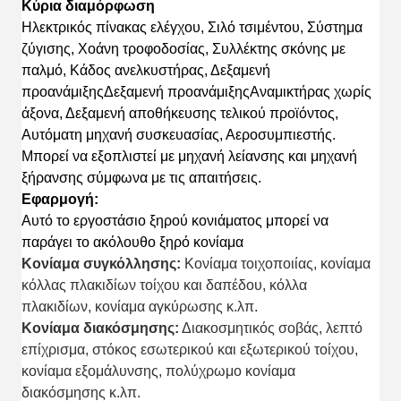
Κύρια διαμόρφωση
Ηλεκτρικός πίνακας ελέγχου, Σιλό τσιμέντου, Σύστημα
ζύγισης, Χοάνη τροφοδοσίας, Συλλέκτης σκόνης με
παλμό, Κάδος ανελκυστήρας, Δεξαμενή
προανάμιξης
Δεξαμενή προανάμιξης
Αναμικτήρας χωρίς
άξονα, Δεξαμενή αποθήκευσης τελικού προϊόντος,
Αυτόματη μηχανή συσκευασίας, Αεροσυμπιεστής.
Μπορεί να εξοπλιστεί με μηχανή λείανσης και μηχανή
ξήρανσης σύμφωνα με τις απαιτήσεις.
Εφαρμογή:
Αυτό το εργοστάσιο ξηρού κονιάματος μπορεί να
παράγει το ακόλουθο ξηρό κονίαμα
Κονίαμα συγκόλλησης:
Κονίαμα τοιχοποιίας, κονίαμα
κόλλας πλακιδίων τοίχου και δαπέδου, κόλλα
πλακιδίων, κονίαμα αγκύρωσης κ.λπ.
Κονίαμα διακόσμησης:
Διακοσμητικός σοβάς, λεπτό
επίχρισμα, στόκος εσωτερικού και εξωτερικού τοίχου,
κονίαμα εξομάλυνσης, πολύχρωμο κονίαμα
διακόσμησης κ.λπ.