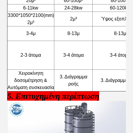
20μ²
60-100μ²
60-100μ²
6-11kw
24-28kw
60-120kw
3300*1050*2100(mm)
2μ³
Ύψος εξοπλισ
2μ³
3-4μ
8-13μ
8-13μ
2-3 άτομα
3-4 άτομα
3-4 άτομα
Χειροκίνητη
3. Διάγραμμα
δοσομέτρηση &
3. Διάγραμμα ρ
ροής
Αυτόματη συσκευασία
5. Επιτυχημένη περίπτωση