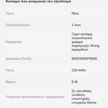
Κονίαμα που αναμιγνύει τον εξοπλισμό
Όρος:
Νέος
Εξουσιοδότηση:
1 έτος
Ξηρό κονίαμα,
συγκολλητική
Εφαρμογή:
γραμμή
παραγωγής Mxing
κεραμιδιών
Διάσταση (l*w*h):
8000*8000*8000
Τάση:
220-440v
Βάρος:
6-8t
Σε απευθείας
σύνδεση
Υπηρεσία μεταπωλήσεων παρεχόμενη:
υποστήριξη,
υπηρεσία δόσης