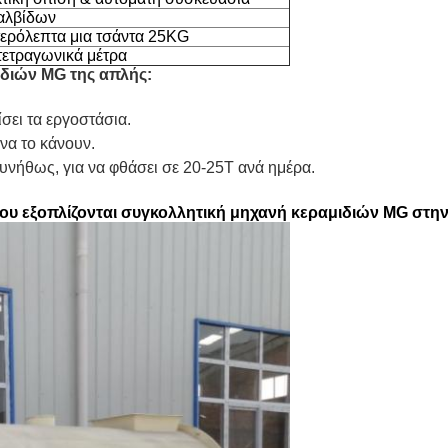
αλβίδων
τερόλεπτα μια τσάντα 25KG
τετραγωνικά μέτρα
διών MG της απλής:
ίσει τα εργοστάσια.
να το κάνουν.
νήθως, για να φθάσει σε 20-25T ανά ημέρα.
ου εξοπλίζονται συγκολλητική μηχανή κεραμιδιών MG στην