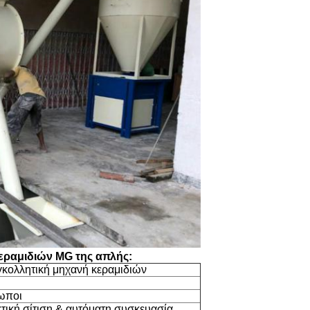
εραμιδιών MG της απλής:
κολλητική μηχανή κεραμιδιών
ωποι
τική σίτιση & αυτόματη συσκευασία