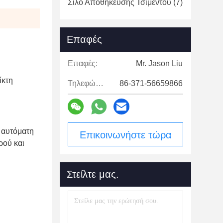
Σιλό Αποθήκευσης Τσιμέντου
(7)
Επαφές
Επαφές:
Mr. Jason Liu
ίκτη
Τηλεφώνημα:
86-371-56659866
ν αυτόματη
Επικοινωνήστε τώρα
ρού και
Στείλτε μας.