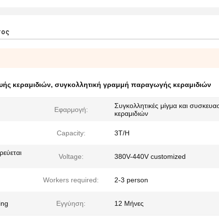
τος
υής κεραμιδιών
,
συγκολλητική γραμμή παραγωγής κεραμιδιών
Συγκολλητικές μίγμα και συσκευα
Εφαρμογή:
κεραμιδιών
Capacity:
3T/H
ρεύεται
Voltage:
380V-440V customized
Workers required:
2-3 person
ing
Εγγύηση:
12 Μήνες