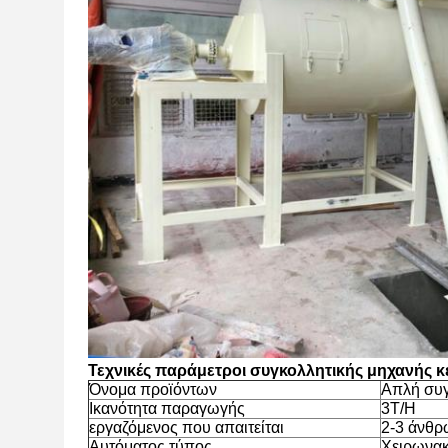
Τεχνικές παράμετροι συγκολλητικής μηχανής κ
Όνομα προϊόντων
Απλή συγ
Ικανότητα παραγωγής
3T/H
εργαζόμενος που απαιτείται
2-3 άνθρ
Αυτόματος τύπος
Χειρωνακ