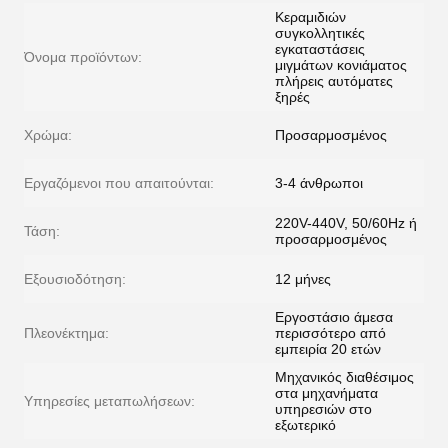
Κεραμιδιών
συγκολλητικές
εγκαταστάσεις
Όνομα προϊόντων:
μιγμάτων κονιάματος
πλήρεις αυτόματες
ξηρές
Χρώμα:
Προσαρμοσμένος
Εργαζόμενοι που απαιτούνται:
3-4 άνθρωποι
220V-440V, 50/60Hz ή
Τάση:
προσαρμοσμένος
Εξουσιοδότηση:
12 μήνες
Εργοστάσιο άμεσα
Πλεονέκτημα:
περισσότερο από
εμπειρία 20 ετών
Μηχανικός διαθέσιμος
στα μηχανήματα
Υπηρεσίες μεταπωλήσεων:
υπηρεσιών στο
εξωτερικό