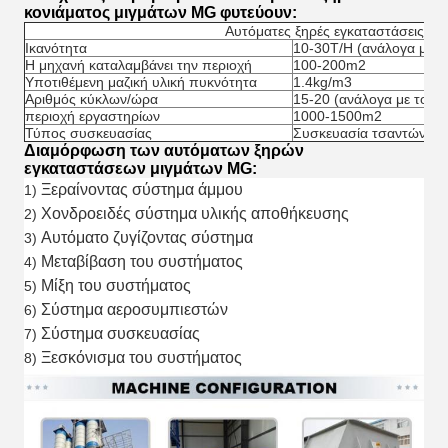
κονιάματος μιγμάτων MG φυτεύουν:
Αυτόματες ξηρές εγκαταστάσεις μι
Ικανότητα
10-30T/H (ανάλογα με 
Η μηχανή καταλαμβάνει την περιοχή
100-200m2
Υποτιθέμενη μαζική υλική πυκνότητα
1.4kg/m3
Αριθμός κύκλων/ώρα
15-20 (ανάλογα με τον 
περιοχή εργαστηρίων
1000-1500m2
Τύπος συσκευασίας
Συσκευασία τσαντών ή 
Διαμόρφωση των αυτόματων ξηρών
εγκαταστάσεων μιγμάτων MG:
Ξεραίνοντας σύστημα άμμου
1)
Χονδροειδές σύστημα υλικής αποθήκευσης
2)
Αυτόματο ζυγίζοντας σύστημα
3)
Μεταβίβαση του συστήματος
4)
Μίξη του συστήματος
5)
Σύστημα αεροσυμπιεστών
6)
Σύστημα συσκευασίας
7)
Ξεσκόνισμα του συστήματος
8)