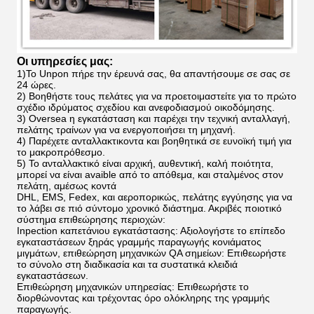
Οι υπηρεσίες μας:
1)Το Unpon πήρε την έρευνά σας, θα απαντήσουμε σε σας σε
24 ώρες.
2)
Βοηθήστε τους πελάτες για να προετοιμαστείτε για το πρώτο
σχέδιο ιδρύματος σχεδίου και ανεφοδιασμού οικοδόμησης.
3)
Oversea η εγκατάσταση και παρέχει την τεχνική ανταλλαγή,
πελάτης τραίνων για να ενεργοποιήσει τη μηχανή.
4)
Παρέχετε ανταλλακτικοντα και βοηθητικά σε ευνοϊκή τιμή για
το μακροπρόθεσμο.
5)
Το ανταλλακτικό είναι αρχική, αυθεντική, καλή ποιότητα,
μπορεί να είναι avaible από το απόθεμα, και σταλμένος στον
πελάτη, αμέσως κοντά
DHL, EMS, Fedex, και αεροπορικώς, πελάτης εγγύησης για να
το λάβει σε πιό σύντομο χρονικό διάστημα. Ακριβές ποιοτικό
σύστημα επιθεώρησης περιοχών:
Inpection καπετάνιου εγκατάστασης: Αξιολογήστε το επίπεδο
εγκαταστάσεων ξηράς γραμμής παραγωγής κονιάματος
μιγμάτων, επιθεώρηση μηχανικών QA σημείων: Επιθεωρήστε
το σύνολο στη διαδικασία και τα συστατικά κλειδιά
εγκαταστάσεων.
Επιθεώρηση μηχανικών υπηρεσίας: Επιθεωρήστε το
διορθώνοντας και τρέχοντας όρο ολόκληρης της γραμμής
παραγωγής.