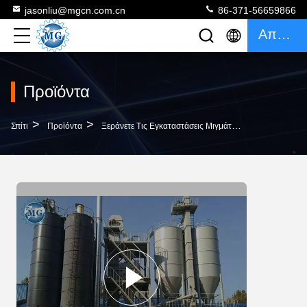
jasonliu@mgcn.com.cn
86-371-56659866
Απόσπασμα
Προϊόντα
>
>
>
Σπίτι
Προϊόντα
Ξεράνετε Τις Εγκαταστάσεις Μιγμάτων
Υψηλής Απο