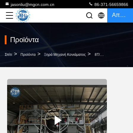
jasonliu@mgcn.com.cn
86-371-56659866
Απόσπασμα
Προϊόντα
>
>
>
Σπίτι
Προϊόντα
Ξηρά Μηχανή Κονιάματος
8T/H Ξηρά Μηχανή Κονιάματος