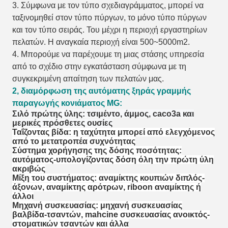
3. Σύμφωνα με τον τύπο σχεδιαγράμματος, μπορεί να
ταξινομηθεί στον τύπο πύργων, το μόνο τύπο πύργων
και τον τύπο σειράς. Του μέχρι η περιοχή εργαστηρίων
πελατών. Η αναγκαία περιοχή είναι 500~5000m2.
4. Μπορούμε να παρέχουμε τη μιας στάσης υπηρεσία
από το σχέδιο στην εγκατάσταση σύμφωνα με τη
συγκεκριμένη απαίτηση των πελατών μας.
2, διαμόρφωση της αυτόματης ξηράς γραμμής
παραγωγής κονιάματος MG:
Σιλό πρώτης ύλης: τσιμέντο, άμμος, caco3a και
μερικές πρόσθετες ουσίες
Ταΐζοντας βίδα: η ταχύτητα μπορεί από ελεγχόμενος
από το μετατροπέα συχνότητας
Σύστημα χορήγησης της δόσης ποσότητας:
αυτόματος-υπολογίζοντας δόση όλη την πρώτη ύλη
ακριβώς
Μίξη του συστήματος: αναμίκτης κουπιών διπλός-
άξονων, αναμίκτης αρότρων, riboon αναμίκτης ή
άλλοι
Μηχανή συσκευασίας: μηχανή συσκευασίας
βαλβίδα-τσαντών, mahcine συσκευασίας ανοικτός-
στοματικών τσαντών και άλλα