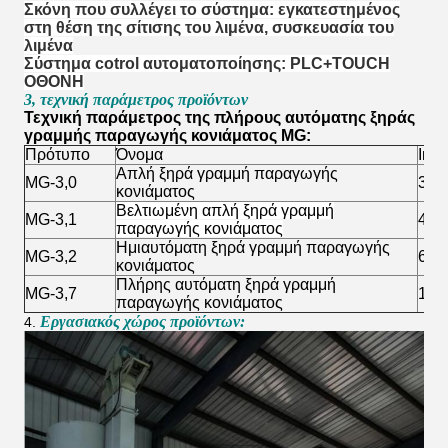
Σκόνη που συλλέγει το σύστημα: εγκατεστημένος
στη θέση της σίτισης του λιμένα, συσκευασία του
λιμένα
Σύστημα cotrol αυτοματοποίησης: PLC+TOUCH
ΟΘΟΝΗ
3, τεχνική παράμετρος προϊόντων
Τεχνική παράμετρος της πλήρους αυτόματης ξηράς
γραμμής παραγωγής κονιάματος MG:
Πρότυπο
Όνομα
Ικα
Απλή ξηρά γραμμή παραγωγής
MG-3,0
3T/
κονιάματος
Βελτιωμένη απλή ξηρά γραμμή
MG-3,1
4-5
παραγωγής κονιάματος
Ημιαυτόματη ξηρά γραμμή παραγωγής
MG-3,2
6-8
κονιάματος
Πλήρης αυτόματη ξηρά γραμμή
MG-3,7
10-
παραγωγής κονιάματος
Εργασιακός χώρος προϊόντων:
4.