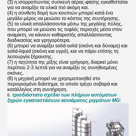
(3) η ισορροπώντας συσκευή αέρας-φάσης εγκαθίσταται
για να αναμίξει τα υλικά πιό ακόμη και.
(4) η σύνθετη δομή των κουπιών μπορεί κατά ένα
μεγάλο μέρος να μειώσει το κόστος της συντήρησης.
(5) τα υλικά απαλλάσσονται μέσω της μεγάλης πύλης,
που μπορεί να μειώσει τις τυφλές περιοχές μέσα στον
αναμίκτη, να κάνουν καθαριστής απαλλάσσοντας
διαδικασίας και γρηγορότερα.
(6) μπορεί να αναμίξει solid-solid (σκόνη και δύναμη) και
solid-liquid (σκόνη και υγρό), και να πάρει επίσης τη
λειτουργία ξήρανσης.
(7) η ταχύτητα της μίξης είναι γρήγορη, διαρκεί μόνο
περίπου 2-3 λεπτά για να αναμίξει τις συνηθισμένες
σκόνες.
(8) η μηχανή μπορεί να χρησιμοποιηθεί στο
περιορισμένο διάστημα, το οποίο τρέχει σοβαρά και
κατάλληλος στη συντήρηση.
τρισδιάστατο σχέδιο των πλήρων αυτόματων
6.
ξηρών εγκαταστάσεων κονιάματος μιγμάτων MG: