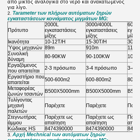
από μικτός αναλογικά στο νερό και ανακατωμένος
για λίγο.
Tarameter των πλήρων αυτόματων ξηρών
2.
εγκαταστάσεων κονιάματος μιγμάτων MG
:
2000L
3000/4000L
6000
Πρότυπο
εγκαταστάσεις
εγκαταστάσεις
εγκατ
μίξης
μίξης
μίξης
Ικανότητα
10-12T/H
15-30T/H
30-4
Ύψος μηχανών
89m
910m
1112
Συνολική
80-90KW
90-100KW
100-
δύναμη
Εργαζόμενος
2-3 πρόσωπο
3-4 πρόσωπο
3-4 
που απαιτείται
Εργαστήριο που
500-600m2
600-800m2
800-
απαιτείται
Μεταφορέας
B500X5000mm
B500X5000mm
B50
ζωνών τσαντών
Τυλίγοντας
μηχανή
Παρέχετε
Παρέχετε
Παρέ
παλετών
Στεγνωτήρας
Παρέχετε ως
Παρέχετε ως
Παρέ
άμμου
απαίτηση
απαίτηση
απαί
Κώδικας HS
8474390000
8474390000
8474
Αρχή Mechnical των αυτόματων ξηρών
3.