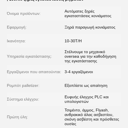
Αυτόματες ξηρές
Όνομα προϊόντων:
εγκαταστάσεις κονιάματος
Εφαρμογή:
Ξηρά παραγωγή κονιάματος
Ικανότητα:
10-30T/H
Στέλνουμε το μηχανικό
Υπηρεσία εγκατάστασης:
oversea για την καθοδήγηση
της εγκατάστασης
Εργαζόμενοι που απαιτούνται:
3-4 εργαζόμενοι
Ρομπότ palletizer:
Εξοπλίστε ως απαίτηση
Ευφυής έλεγχος PLC και
Σύστημα ελέγχου:
υπολογιστών
Τσιμέντο, άμμος, Flyash,
ανθρακικό άλας ασβεστίου,
Πρώτη ύλη:
σκόνη ασβέστη και πρόσθετες
ουσίες