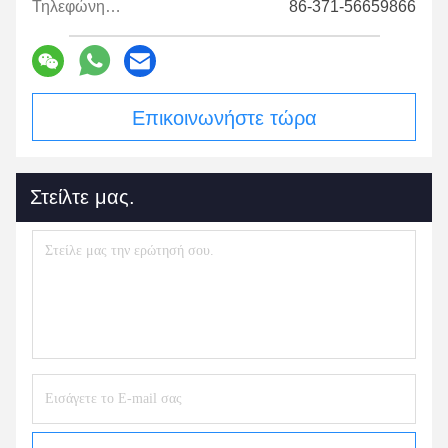
Τηλεφώνημα:
86-371-56659866
Επικοινωνήστε τώρα
Στείλτε μας.