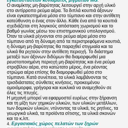
εγκαταστάσεων κονιάματος μιγμάτων MG:
Ο αναμίκτης μη-βαρύτητας λειτουργεί στην αρχή υλικό
στο αντίρροπο ρεύμα αέρα. Τα διπλά κουπιά άξονων
είναι εγκατεστημένα μέσα στο τύμπανο και στην αντίθετη
κατεύθυνση ο ένας στον άλλο. Κάθε ένα από τα κουπιά
σχεδιάζεται στη λογικούς απόσταση χωρισμού και το
βαθμό γωνίας μέσω του επιστημονικού υπολογισμού.
Όταν τα υλικά ρίχνονται στο ρεύμα αέρα μέσα στο
τύμπανο από τη δύναμη από τα περιστρεφόμενα κουπιά,
η δύναμη μη-βαρύτητας θα παραχθεί στιγμιαία και τα
υλικά θα ριχτούν στην αντίθετη περιοχή. Το διάστημα
μεταξύ των άξονων διδύμων θα διαμορφωθεί μια
ρευστοποιημένη περιοχή μη-βαρύτητας και ένα ρεύμα
στροβίλου αέρα, στο κατώτατο μέρος, ένα ρέοντας
στρώμα αέρα επίσης θα διαμορφωθεί μέσα στο
τύμπανο. Κατά συνέπεια, τα υλικά λαμβάνονται τις
τρισδιάστατες σύνθετες κινήσεις, προκειμένου
ομοιόμορφα, γρήγορα και κυκλικά να αναμιχθούν σε
όλες τις πτυχές.
Η μηχανή μπορεί να εφαρμοστεί ευρέως στην ξήρανση
και τη μίξη των χημικών υλικών, των υλικών μετάλλων,
των δομικών υλικών, ντύνοντας τα υλικά, τις ρητίνες, τα
γεωργικά υλικά, τα προϊόντα σίτισης, τα υλικά σκονών
και το κ.λπ.
Εργασιακός χώρος πελατών των ξηρών
4.