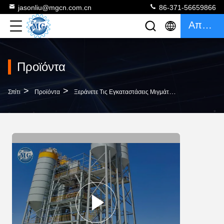
jasonliu@mgcn.com.cn
86-371-56659866
Απόσπασμα
Προϊόντα
>
>
>
Σπίτι
Προϊόντα
Ξεράνετε Τις Εγκαταστάσεις Μιγμάτων
Ευφυείς PL