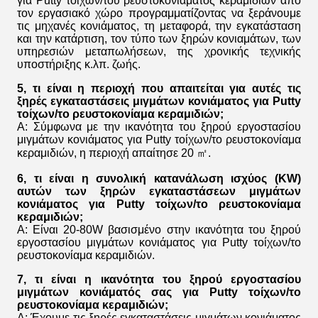
για Putty τοίχων/του ρευστοκονιάματος κεραμιδιών
από
τον εργασιακό χώρο προγραμματίζοντας να ξεράνουμε
τις μηχανές κονιάματος, τη μεταφορά, την εγκατάσταση
και την κατάρτιση, τον τύπο των ξηρών κονιαμάτων, των
υπηρεσιών μεταπωλήσεων, της χρονικής τεχνικής
υποστήριξης κ.λπ. ζωής.
5, τι είναι η περιοχή που απαιτείται για αυτές τις
ξηρές εγκαταστάσεις μιγμάτων κονιάματος για Putty
τοίχων/το ρευστοκονίαμα κεραμιδιών
;
Α: Σύμφωνα με την ικανότητα του
ξηρού εργοστασίου
μιγμάτων κονιάματος για Putty τοίχων/το ρευστοκονίαμα
κεραμιδιών
, η περιοχή απαίτησε 20 ㎡.
6, τι είναι η συνολική κατανάλωση ισχύος (KW)
αυτών των
ξηρών εγκαταστάσεων μιγμάτων
κονιάματος για Putty τοίχων/το ρευστοκονίαμα
κεραμιδιών
;
Α: Είναι 20-80W βασισμένο στην ικανότητα του
ξηρού
εργοστασίου μιγμάτων κονιάματος για Putty τοίχων/το
ρευστοκονίαμα κεραμιδιών
.
7, τι είναι η ικανότητα του
ξηρού
εργοστασίου
μιγμάτων κονιάματός
σας
για Putty τοίχων/το
ρευστοκονίαμα κεραμιδιών
;
Α: Έχουμε
τις ξηρές εγκαταστάσεις μιγμάτων κονιάματος