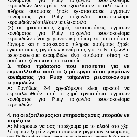
κονιάματος για Putty τοίχων/το ρευστοκονίαμα
κεραμιδιών
δεν πρέπει να εξοπλίσουν τα σιλό ενώ οι
πλήρεις αυτόματες
ξηρές εγκαταστάσεις μιγμάτων
κονιάματος για Putty τοίχων/το ρευστοκονίαμα
κεραμιδιών
εξοπλίζουν τα υλικά σιλό.
(3) οι ημιαυτόματες
ξηρές εγκαταστάσεις μιγμάτων
κονιάματος για Putty τοίχων/το ρευστοκονίαμα
κεραμιδιών
είναι χειρωνακτική σίτιση και το αυτόματο
ζύγισμα και η συσκευασία, πλήρεις αυτόματες
ξηρές
εγκαταστάσεις μιγμάτων κονιάματος για Putty τοίχων/το
ρευστοκονίαμα κεραμιδιών
είναι αυτόματη σίτιση και
αυτόματη ζύγισμα και συσκευασία.
3, πόσο πρόσωπο που απαιτείται για να
εκμεταλλευθεί αυτό το
ξηρό εργοστάσιο μιγμάτων
κονιάματος για Putty τοίχων/το ρευστοκονίαμα
κεραμιδιών
;
Α: Συνήθως 2-4 εργαζόμενοι είναι αρκετοί να
εκμεταλλευθούν αυτό το
ξηρό εργοστάσιο μιγμάτων
κονιάματος για Putty τοίχων/το ρευστοκονίαμα
κεραμιδιών
.
4, ποιοι εξοπλισμός και υπηρεσίες εσείς μπορούν να
παρέχουν;
Α: Μπορούμε να σας παρέχουμε με το κλειδί στο χέρι
λύση
των ξηρών εγκαταστάσεων μιγμάτων κονιάματος