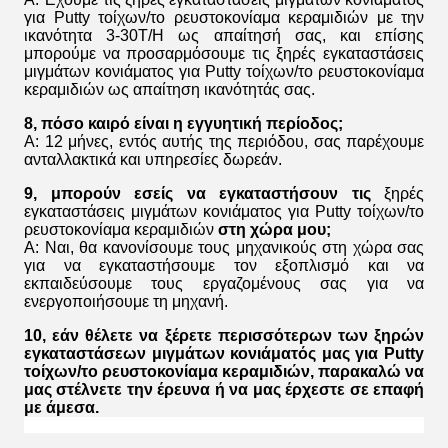
για Putty τοίχων/το ρευστοκονίαμα κεραμιδιών
με την
ικανότητα 3-30T/H ως απαίτησή σας, και επίσης
μπορούμε να προσαρμόσουμε τις
ξηρές εγκαταστάσεις
μιγμάτων κονιάματος για Putty τοίχων/το ρευστοκονίαμα
κεραμιδιών
ως απαίτηση ικανότητάς σας.
8, πόσο καιρό είναι η εγγυητική περίοδος;
Α: 12 μήνες, εντός αυτής της περιόδου, σας παρέχουμε
ανταλλακτικά και υπηρεσίες δωρεάν.
9, μπορούν εσείς να εγκαταστήσουν τις
ξηρές
εγκαταστάσεις μιγμάτων κονιάματος για Putty τοίχων/το
ρευστοκονίαμα κεραμιδιών
στη χώρα μου;
Α: Ναι, θα κανονίσουμε τους μηχανικούς στη χώρα σας
για να εγκαταστήσουμε τον εξοπλισμό και να
εκπαιδεύσουμε τους εργαζομένους σας για να
ενεργοποιήσουμε τη μηχανή.
10, εάν θέλετε να ξέρετε περισσότερων των
ξηρών
εγκαταστάσεων μιγμάτων κονιάματός
μας
για Putty
τοίχων/το ρευστοκονίαμα κεραμιδιών
, παρακαλώ να
μας στέλνετε την έρευνα ή να μας έρχεστε σε επαφή
με άμεσα.