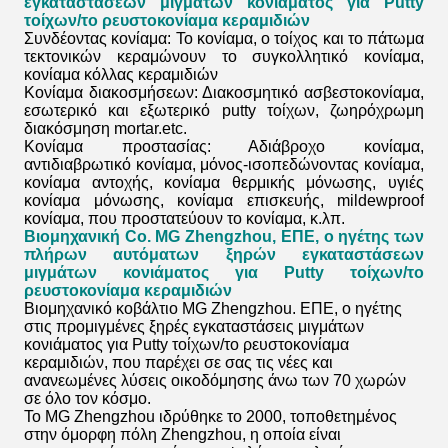
εγκαταστάσεων μιγμάτων κονιάματος για Putty
τοίχων/το ρευστοκονίαμα κεραμιδιών
Συνδέοντας κονίαμα: Το κονίαμα, ο τοίχος και το πάτωμα
τεκτονικών κεραμώνουν το συγκολλητικό κονίαμα,
κονίαμα κόλλας κεραμιδιών
Κονίαμα διακοσμήσεων: Διακοσμητικό ασβεστοκονίαμα,
εσωτερικό και εξωτερικό putty τοίχων, ζωηρόχρωμη
διακόσμηση mortar.etc.
Κονίαμα προστασίας: Αδιάβροχο κονίαμα,
αντιδιαβρωτικό κονίαμα, μόνος-ισοπεδώνοντας κονίαμα,
κονίαμα αντοχής, κονίαμα θερμικής μόνωσης, υγιές
κονίαμα μόνωσης, κονίαμα επισκευής, mildewproof
κονίαμα, που προστατεύουν το κονίαμα, κ.λπ.
Βιομηχανική Co. MG Zhengzhou, ΕΠΕ, ο ηγέτης των
πλήρων αυτόματων
ξηρών εγκαταστάσεων
μιγμάτων κονιάματος για Putty τοίχων/το
ρευστοκονίαμα κεραμιδιών
Βιομηχανικό κοβάλτιο MG Zhengzhou. ΕΠΕ, ο ηγέτης
στις προμιγμένες
ξηρές εγκαταστάσεις μιγμάτων
κονιάματος για Putty τοίχων/το ρευστοκονίαμα
κεραμιδιών
, που παρέχει σε σας τις νέες και
ανανεωμένες λύσεις οικοδόμησης άνω των 70 χωρών
σε όλο τον κόσμο.
Το MG Zhengzhou ιδρύθηκε το 2000, τοποθετημένος
στην όμορφη πόλη Zhengzhou, η οποία είναι