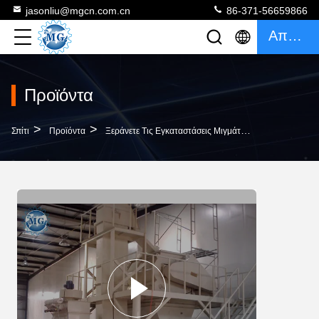
jasonliu@mgcn.com.cn
86-371-56659866
Απόσπασμα
Προϊόντα
>
>
>
Σπίτι
Προϊόντα
Ξεράνετε Τις Εγκαταστάσεις Μιγμάτων
2021 Οικονο