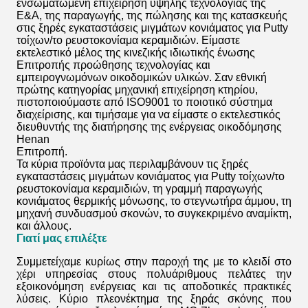
ενσωματωμένη επιχείρηση υψηλής τεχνολογίας της
Ε&Α, της παραγωγής, της πώλησης και της κατασκευής
στις ξηρές εγκαταστάσεις μιγμάτων κονιάματος για Putty
τοίχων/το ρευστοκονίαμα κεραμιδιών
. Είμαστε
εκτελεστικό μέλος της κινεζικής ιδιωτικής ένωσης
Επιτροπής προώθησης τεχνολογίας και
εμπειρογνωμόνων οικοδομικών υλικών. Σαν εθνική
πρώτης κατηγορίας μηχανική επιχείρηση κτηρίου,
πιστοποιούμαστε από ISO9001 το ποιοτικό σύστημα
διαχείρισης, και τιμήσαμε για να είμαστε ο εκτελεστικός
διευθυντής της διατήρησης της ενέργειας οικοδόμησης
Henan
Επιτροπή.
Τα κύρια προϊόντα μας περιλαμβάνουν
τις ξηρές
εγκαταστάσεις μιγμάτων κονιάματος για Putty τοίχων/το
ρευστοκονίαμα κεραμιδιών
, τη γραμμή παραγωγής
κονιάματος θερμικής μόνωσης, το στεγνωτήρα άμμου, τη
μηχανή συνδυασμού σκονών, το συγκεκριμένο αναμίκτη,
και άλλους.
Γιατί μας επιλέξτε
Συμμετείχαμε κυρίως στην παροχή της με το κλειδί στο
χέρι υπηρεσίας στους πολυάριθμους πελάτες την
εξοικονόμηση ενέργειας και τις αποδοτικές πρακτικές
λύσεις. Κύριο πλεονέκτημα της ξηράς σκόνης που