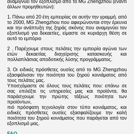
αναμιγνύει τον εξοπλισμό από το MG Zhengzhou (έναντι
άλλων προμηθευτών):
1. Πάνω από 20 έτη εμπειρίας σε αυτήν την γραμμή. από
το 2000, MG Zhengzhou που αφιερώνονται στην έρευνα
και την ανάπτυξη της ξηράς σκόνης που αναμιγνύει τον
εξοπλισμό για δεκαετίες, είμαστε σε κυριάρχη θέση σε
αυτό το εμπόριο
2 . Παρέχουμε στους πελάτες την εμπειρία αγώνα των
ετών δεκαετίας διαχείρισης κατασκευής και
πολλαπλάσιας αποδοτικής λύσης προγράμματος.
3. Οι ειδικές πρόσθετες ουσίες από το MG Zhengzhou
εξασφάλισαν την ποιότητα του ξηρού κονιάματος από
τους πελάτες μας.
Υποσχόμαστε σε όλους τους πελάτες που: επάνω σε
σας επιλέξτε τις υπηρεσίες μας και προϊόντα, θα
παράσχουμε την πρώτης τάξεως ποιότητα των
προϊόντων,
πιό πρόσφατη τεχνολογία στον τύπο κονιάματος, και
ειδικές πρόσθετες ουσίες εξασφαλίζουμε την καλή
ποιότητα του ξηρού κονιάματος που παράγεται από τον
εξοπλισμό μας.
FAQ