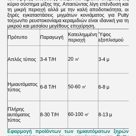
κύριο σύστημα μίξης της. Απαιτώντας λίγη επένδυση και
τη μικρή περιοχή αλλά με την καλή αποδοτικότητα,
οι
ξηρές εγκαταστάσεις μιγμάτων κονιάματος για Putty
τοίχων/το ρευστοκονίαμα κεραμιδιών
είναι ιδανική για τη
μικρού και μεσαίου μεγέθους επιχείρηση.
Κατειλημμένη
Ύψος
Ε
Πρότυπο
Παραγωγή
περιοχή
εξοπλισμού
δ
20 ㎡
Απλός τύπος
3-4 T/H
3-4 μ
2
Ημιαυτόματος
50-60 ㎡
6-8 T/H
6-8 μ
3
τύπος
Πλήρης
60-100 ㎡
αυτόματος
8-30 T/H
8-13 μ
3
τύπος
Εφαρμογή προϊόντων των ημιαυτόματων
ξηρών