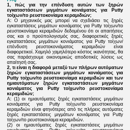
1, πώς για την επένδυση αυτών των
ξηρών
εγκαταστάσεων μιγμάτων κονιάματος για Putty
τοίχων/το ρευστοκονίαμα κεραμιδιών
;
Α: Ο μηχανικός μας μπορεί να σχεδιάσει τις
ξηρές
εγκαταστάσεις μιγμάτων κονιάματος για Putty τοίχων/το
ρευστοκονίαμα κεραμιδιών
δεδομένου ότι οι απαιτήσεις
σας και ο προϋπολογισμός σας, διαφορετικές
ξηρές
εγκαταστάσεις μιγμάτων κονιάματος για Putty τοίχων/
επένδυση
ρευστοκονιάματος κεραμιδιών
είναι
διαφορετικοί. Χαμηλό χαμηλότερο κόστος ικανότητας, θα
σας παράσχουμε οικονομικώς αποδοτικές λύσεις ως
απαίτησή σας.
2, τι είναι η διαφορά μεταξύ των πλήρων αυτόματων
ξηρών εγκαταστάσεων μιγμάτων κονιάματος για
Putty τοίχων/το ρευστοκονίαμα κεραμιδιών
και των
ημιαυτόματων
ξηρών εγκαταστάσεων μιγμάτων
κονιάματος για Putty τοίχων/το ρευστοκονίαμα
κεραμιδιών
;
Α: (1) οι ημιαυτόματες
ξηρές εγκαταστάσεις μιγμάτων
κονιάματος για Putty τοίχων/το ρευστοκονίαμα
κεραμιδιών
είναι φτηνότερες από τις πλήρεις αυτόματες
ξηρές εγκαταστάσεις μιγμάτων κονιάματος για Putty
τοίχων/το ρευστοκονίαμα κεραμιδιών
.
(2) οι ημιαυτόματες
ξηρές εγκαταστάσεις μιγμάτων