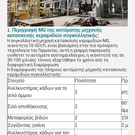
Περιγραφή MG της αυτόματης μηχανής
1.
κατασκευής κεραμιδιών συγκολλητικής:
Η συγκολλητική μηχανή κατασκευής κεραμιδιών MG, 
ικανότητα 10-50t/h, είναι βασισμένη στην πιό πρόσφατη 
τεχνολογία της Γερμανίας, αυτή η γραμμή παραγωγής 
υιοθετεί το αυτόματο σύστημα ελέγχου, η ικανότητά της σε 
30-100 χιλιάες τόνους εξαρτήθηκε το χρόνο από τη 
διαφορετική διαμόρφωση.
Η διαμόρφωση της πλήρους αυτόματης μηχανής κατασκευής 
κεραμιδιών συγκολλητικής:
Στοιχείο
Ποσότητα
Προδι
Ανελκυστήρας κάδων για το
1
μηχαν
σιλό άμμου
60T ή 
Σιλό αποθήκευσης
2
άμμο
Μεταφορέας βιδών
2
15kw 
Ζυγίζοντας χοάνη
1
2 μ ³,
Ανελκυστήρας κάδων για τον