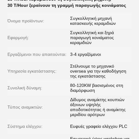
30 T/Hour ξεραίνουν τη γραμμή παραγωγής κονιάματος
Συγκολλητική μηχανή
Όνομα προϊόντων:
κατασκευής κεραμιδιών
Συγκολλητική και ξηρά
Εφαρμογή:
παραγωγή κονιάματος
κεραμιδιών
Εργαζόμενοι που απαιτούνται:
3-4 εργαζόμενοι
Στέλνουμε το μηχανικό
Υπηρεσία εγκατάστασης:
oversea για την καθοδήγηση
της εγκατάστασης
80-120KW βασισμένος στη
Συνολική δύναμη:
διαμόρφωση
Δίδυμος αναμίκτης κουπιών
άξονων υψηλής
Τύπος αναμικτών:
αποδοτικότητας ή αναμίκτης
μεριδίου αρότρων
Σύστημα ελέγχου:
Ευφυές γραφείο ελέγχου PLC
Εσωτερικό ύψος wrokshop για