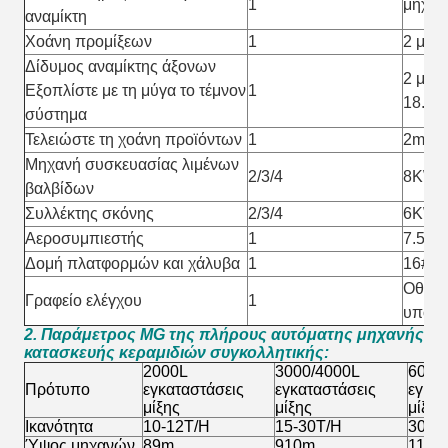
1
μηχαν
αναμίκτη
Χοάνη προμίξεων
1
2 μ ³
Δίδυμος αναμίκτης άξονων
2 μ
μ
³
Εξοπλίστε με τη μύγα το τέμνον
1
18.5
σύστημα
Τελειώστε τη χοάνη προϊόντων
1
2m ³/
Μηχανή συσκευασίας λιμένων
2/3/4
8KW/1
βαλβίδων
Συλλέκτης σκόνης
2/3/4
6KW/
Αεροσυμπιεστής
1
7.5K
Δομή πλατφορμών και χάλυβα
1
16# χ
Οθόνη
Γραφείο ελέγχου
1
υπολο
2. Παράμετρος MG της πλήρους αυτόματης μηχανής
κατασκευής κεραμιδιών συγκολλητικής
:
2000L
3000/4000L
6000
Πρότυπο
εγκαταστάσεις
εγκαταστάσεις
εγκατ
μίξης
μίξης
μίξης
Ικανότητα
10-12T/H
15-30T/H
30-4
Ύψος μηχανών
89m
910m
1112