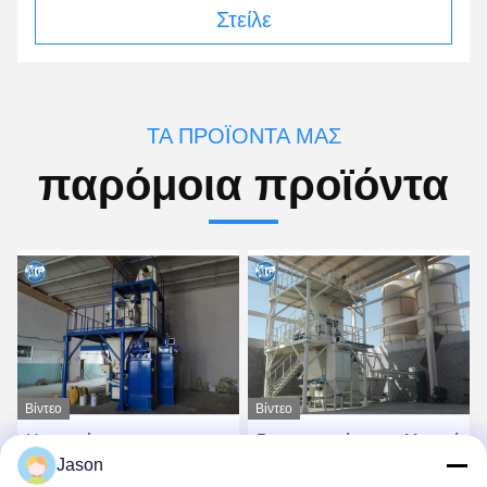
Στείλε
ΤΑ ΠΡΟΪΌΝΤΑ ΜΑΣ
παρόμοια προϊόντα
Βίντεο
Βίντεο
Βιομηχανική συγκολλητική
συγκολλητική μηχανή
Jason
μηχανή κεραμιδιών
κεραμιδιών 380V 50HZ/