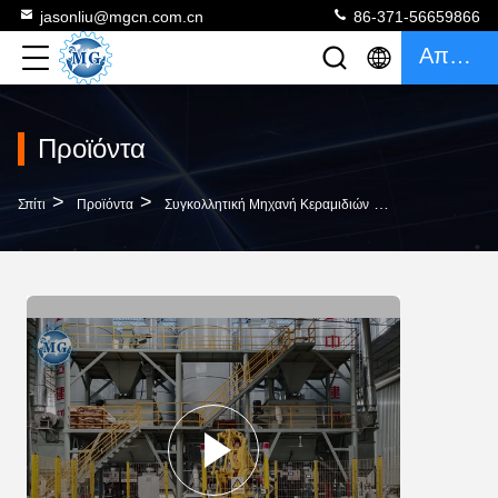
jasonliu@mgcn.com.cn
86-371-56659866
Απόσπασμα
Προϊόντα
>
>
>
Σπίτι
Προϊόντα
Συγκολλητική Μηχανή Κεραμιδιών
15-30 T/Hour 