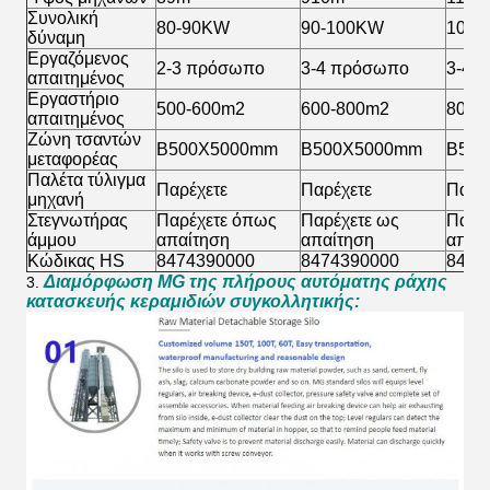
Συνολική
80-90KW
90-100KW
100-
δύναμη
Εργαζόμενος
2-3 πρόσωπο
3-4
πρόσωπο
3-4 
απαιτημένος
Εργαστήριο
500-600m2
600-800m2
800-
απαιτημένος
Ζώνη τσαντών
B500X5000mm
B500X5000mm
B50
μεταφορέας
Παλέτα τύλιγμα
Παρέχετε
Παρέχετε
Παρέ
μηχανή
Στεγνωτήρας
Παρέχετε όπως
Παρέχετε ως
Παρέ
άμμου
απαίτηση
απαίτηση
απαί
Κώδικας HS
8474390000
8474390000
8474
Διαμόρφωση MG της πλήρους αυτόματης ράχης
3.
κατασκευής κεραμιδιών συγκολλητικής: