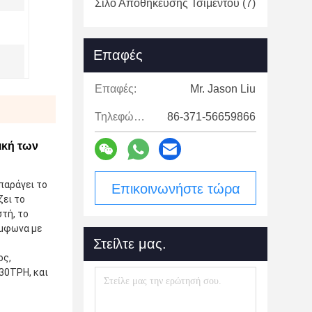
Σιλό Αποθήκευσης Τσιμέντου
(7)
Επαφές
Επαφές:
Mr. Jason Liu
Τηλεφώνημα:
86-371-56659866
ική των
αράγει το 
Επικοινωνήστε τώρα
ει το 
ή, το 
μφωνα με 
Στείλτε μας.
ς, 
0TPH, και 