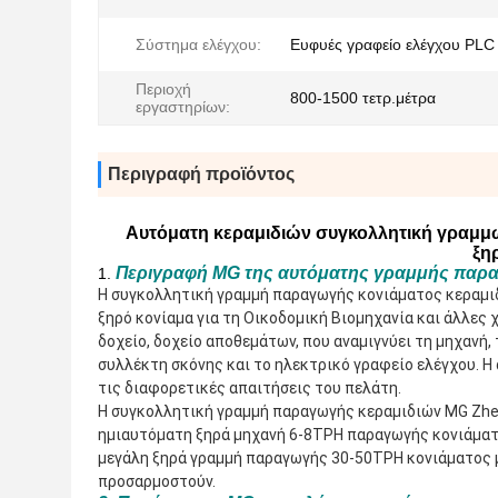
Σύστημα ελέγχου:
Ευφυές γραφείο ελέγχου PLC
Περιοχή
800-1500 τετρ.μέτρα
εργαστηρίων:
Περιγραφή προϊόντος
Αυτόματη κεραμιδιών συγκολλητική γραμμ
ξη
Περιγραφή MG της αυτόματης γραμμής παρα
1.
Η συγκολλητική γραμμή παραγωγής κονιάματος κεραμιδι
ξηρό κονίαμα για τη Οικοδομική Βιομηχανία και άλλες 
δοχείο, δοχείο αποθεμάτων, που αναμιγνύει τη μηχανή
συλλέκτη σκόνης και το ηλεκτρικό γραφείο ελέγχου. 
Η 
τις διαφορετικές απαιτήσεις του πελάτη.
Η συγκολλητική γραμμή παραγωγής κεραμιδιών MG Zhen
ημιαυτόματη ξηρά μηχανή 6-8TPH παραγωγής κονιάματο
μεγάλη ξηρά γραμμή παραγωγής 30-50TPH κονιάματος 
προσαρμοστούν.