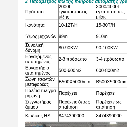
2. Παράμετρος MG της πλήρους αυτόματης γρ
2000L
3000/4000L
Πρότυπο
εγκαταστάσεις
εγκαταστάσεις
μίξης
μίξης
Ικανότητα
10-12T/H
15-30T/H
Ύψος μηχανών
89m
910m
Συνολική
80-90KW
90-100KW
δύναμη
Εργαζόμενος
2-3 πρόσωπο
3-4
πρόσωπο
απαιτημένος
Εργαστήριο
500-600m2
600-800m2
απαιτημένος
Ζώνη τσαντών
B500X5000mm
B500X5000m
μεταφορέας
Παλέτα τύλιγμα
Παρέχετε
Παρέχετε
μηχανή
Στεγνωτήρας
Παρέχετε όπως
Παρέχετε ως
άμμου
απαίτηση
απαίτηση
Κώδικας HS
8474390000
8474390000