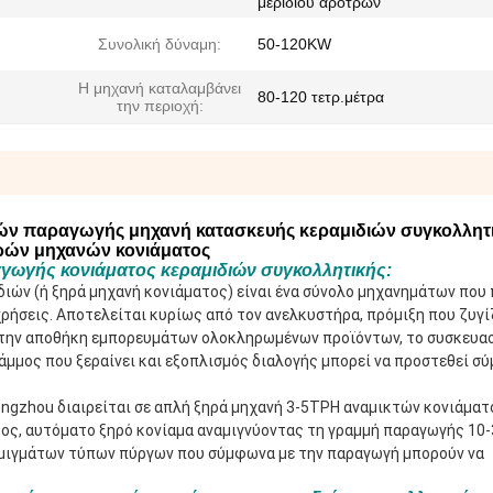
μεριδίου αρότρων
Συνολική δύναμη:
50-120KW
Η μηχανή καταλαμβάνει
80-120 τετρ.μέτρα
την περιοχή:
ών παραγωγής μηχανή κατασκευής κεραμιδιών συγκολλητ
ρών μηχανών κονιάματος
γωγής κονιάματος κεραμιδιών συγκολλητικής:
ών (ή ξηρά μηχανή κονιάματος) είναι ένα σύνολο μηχανημάτων που π
χρήσεις. Αποτελείται κυρίως από τον ανελκυστήρα, πρόμιξη που ζυγίζ
, την αποθήκη εμπορευμάτων ολοκληρωμένων προϊόντων, το συσκευαστ
άμμος που ξεραίνει και εξοπλισμός διαλογής μπορεί να προστεθεί σύ
gzhou διαιρείται σε απλή ξηρά μηχανή 3-5TPH αναμικτών κονιάματο
ς, αυτόματο ξηρό κονίαμα αναμιγνύοντας τη γραμμή παραγωγής 10-3
μιγμάτων τύπων πύργων που σύμφωνα με την παραγωγή μπορούν να 