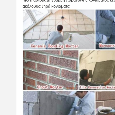
MG η αυτόματη γραμμή παραγωγής κονιάματος κερα
ακόλουθα ξηρά κονιάματα: