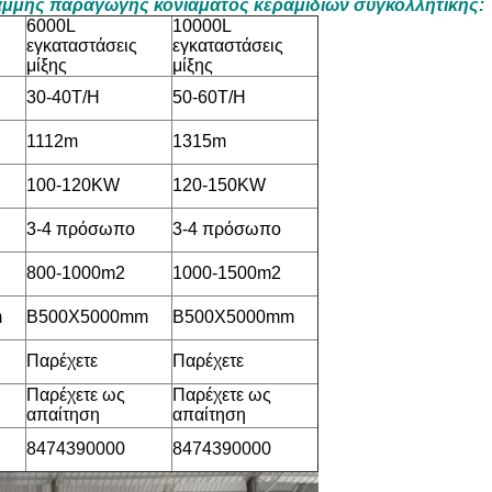
αμμής παραγωγής κονιάματος κεραμιδιών συγκολλητικής:
6000L
10000L
εγκαταστάσεις
εγκαταστάσεις
μίξης
μίξης
30-40T/H
50-60T/H
1112m
1315m
100-120KW
120-150KW
3-4 πρόσωπο
3-4 πρόσωπο
800-1000m2
1000-1500m2
m
B500X5000mm
B500X5000mm
Παρέχετε
Παρέχετε
Παρέχετε ως
Παρέχετε ως
απαίτηση
απαίτηση
8474390000
8474390000