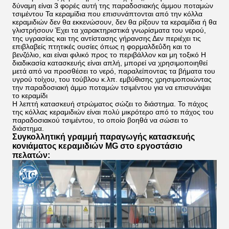
δύναμη είναι 3 φορές αυτή της παραδοσιακής άμμου ποταμών
τσιμέντου Τα κεραμίδια που επισυνάπτονται από την κόλλα
κεραμιδιών δεν θα εκκενώσουν, δεν θα ρίξουν τα κεραμίδια ή θα
γλιστρήσουν Έχει τα χαρακτηριστικά γνωρίσματα του νερού,
της υγρασίας και της αντίστασης γήρανσης Δεν περιέχει τις
επιβλαβείς πτητικές ουσίες όπως η φορμαλδεΰδη και το
βενζόλιο, και είναι φιλικό προς το περιβάλλον και μη τοξικό Η
διαδικασία κατασκευής είναι απλή, μπορεί να χρησιμοποιηθεί
μετά από να προσθέσει το νερό, παραλείποντας τα βήματα του
υγρού τοίχου, του τούβλου κ.λπ. εμβύθισης χρησιμοποιώντας
την παραδοσιακή άμμο ποταμών τσιμέντου για να επισυνάψει
το κεραμίδι
Η λεπτή κατασκευή στρώματος σώζει το διάστημα. Το πάχος
της κόλλας κεραμιδιών είναι πολύ μικρότερο από το πάχος του
παραδοσιακού τσιμέντου, το οποίο βοηθά να σώσει το
διάστημα.
Συγκολλητική γραμμή παραγωγής κατασκευής
κονιάματος κεραμιδιών
MG στο εργοστάσιο
πελατών: