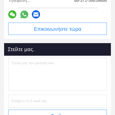
Τηλεφώνημα:
86-371-56659866
Επικοινωνήστε τώρα
Στείλτε μας.