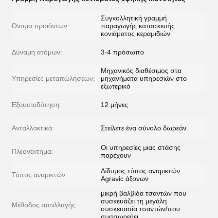
Συγκολλητική γραμμή
Όνομα προϊόντων:
παραγωγής κατασκευής
κονιάματος κεραμιδιών
Δύναμη ατόμων:
3-4 πρόσωπο
Μηχανικός διαθέσιμος στα
Υπηρεσίες μεταπωλήσεων:
μηχανήματα υπηρεσιών στο
εξωτερικό
Εξουσιοδότηση:
12 μήνες
Ανταλλακτικά:
Στείλετε ένα σύνολο δωρεάν
Οι υπηρεσίες μιας στάσης
Πλεονέκτημα:
παρέχουν
Δίδυμος τύπος αναμικτών
Τύπος αναμικτών:
Agravic άξονων
μικρή βαλβίδα τσαντών που
συσκευάζει τη μεγάλη
Μέθοδος απαλλαγής:
συσκευασία τσαντών/που
συσσωρεύει