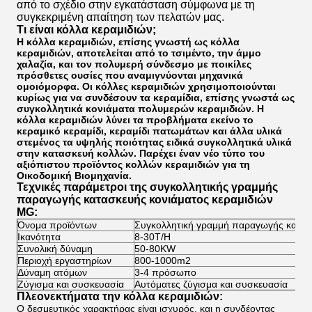
από το σχέδιο στην εγκατάσταση σύμφωνα με τη
συγκεκριμένη απαίτηση των πελατών μας.
Τι είναι κόλλα κεραμιδιών;
Η κόλλα κεραμιδιών, επίσης γνωστή ως κόλλα
κεραμιδιών, αποτελείται από το τσιμέντο, την άμμο
χαλαζία, και τον πολυμερή σύνδεσμο με ποικίλες
πρόσθετες ουσίες που αναμιγνύονται μηχανικά
ομοιόμορφα. Οι κόλλες κεραμιδιών χρησιμοποιούνται
κυρίως για να συνδέσουν τα κεραμίδια, επίσης γνωστά ως
συγκολλητικά κονιάματα πολυμερών κεραμιδιών. Η
κόλλα κεραμιδιών λύνει τα προβλήματα εκείνο το
κεραμικό κεραμίδι, κεραμίδι πατωμάτων και άλλα υλικά
στεμένος τα υψηλής ποιότητας ειδικά συγκολλητικά υλικά
στην κατασκευή κολλών. Παρέχει έναν νέο τύπο του
αξιόπιστου προϊόντος κολλών κεραμιδιών για τη
Οικοδομική Βιομηχανία.
Τεχνικές παράμετροι της
συγκολλητικής γραμμής
παραγωγής κατασκευής κονιάματος κεραμιδιών
MG:
Όνομα προϊόντων
Συγκολλητική γραμμή παραγωγής κατασκ
Ικανότητα
8-30T/H
Συνολική δύναμη
50-80KW
Περιοχή εργαστηρίων
800-1000m2
Δύναμη ατόμων
3-4 πρόσωπο
Ζύγισμα και συσκευασία
Αυτόματες ζύγισμα και συσκευασία
Πλεονεκτήματα την κόλλα κεραμιδιών:
Ο δεσμευτικός χαρακτήρας είναι ισχυρός, και η συνδέοντας