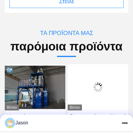
Στείλε
ΤΑ ΠΡΟΪΌΝΤΑ ΜΑΣ
παρόμοια προϊόντα
Βίντεο
Βίντεο
Ημι αυτόματη
Βιομηχανική συγκολλητική
Jason
συγκολλητική μηχανή
μηχανή κεραμιδιών
κεραμιδιών 8T/H για Putty
αναμικτών για τη μίξη