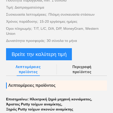
Ποσότητα παραγγελίας min: 1 σύνολο
Τιμή: Διαπραγματεύσιμα
Συσκευασία λεπτομέρειες: Πλόιμη συσκευασία στάσεων
Χρόνος παράδοσης: 15-20 εργάσιμες ημέρες
Όροι πληρωμής: T/T, L/C, D/A, D/P, MoneyGram, Western
Union
Δυνατότητα προσφοράς: 30 σύνολα το μήνα
Βρείτε την καλύτερη τιμή
Λεπτομέρειες
Περιγραφή
προϊόντος
προϊόντος
Λεπτομέρειες προϊόντος
Επισημαίνω:
Ηλεκτρική ξηρά μηχανή κονιάματος
,
Άριστος Putty τοίχων αναμίκτης
,
Ξηρός Putty τοίχων σκονών αναμίκτης