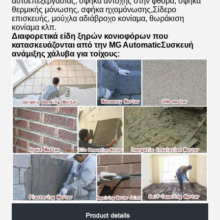
αυτοεπεξεργασίας, σφήκα αντοχής στην φθορά, σφήκα
θερμικής μόνωσης, σφήκα ηχομόνωσης,Σίδερο
επισκευής, μούχλα αδιάβροχο κονίαμα, θωράκιση
κονίαμα κλπ.
Διαφορετικά είδη ξηρών κονιοφόρων που
κατασκευάζονται από την MG Automatic
Συσκευή
ανάμιξης χάλυβα για τοίχους
: