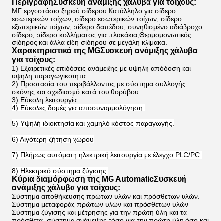
Περιγραφή
Συσκευή ανάμιξης χάλυβα για τοίχους
:
ΜΓ εργοστάσιο ξηρού σίδερου Κατάλληλο για σίδερο
εσωτερικών τοίχων, σίδερο εσωτερικών τοίχων, σίδερο
εξωτερικών τοίχων, σίδερο δαπέδου, συνηθισμένο αδιάβροχο
σίδερο, σίδερο κολλήματος για πλακάκια,Θερμομονωτικός
σίδηρος και άλλα είδη σίδηρου σε μεγάλη κλίμακα.
Χαρακτηριστικά της MG
Συσκευή ανάμιξης χάλυβα
για τοίχους
:
1) Εξαιρετικές επιδόσεις ανάμειξης με υψηλή απόδοση και
υψηλή παραγωγικότητα
2) Προστασία του περιβάλλοντος με σύστημα συλλογής
σκόνης και σχεδιασμό κατά του θορύβου
3) Εύκολη λειτουργία
4) Εύκολες δομές για αποσυναρμολόγηση.
5) Υψηλή ιδιοκτησία και χαμηλό κόστος παραγωγής.
6) Λιγότερη ζήτηση χώρου
7) Πλήρως αυτόματη ηλεκτρική λειτουργία με έλεγχο PLC/PC.
8) Ηλεκτρικό σύστημα ζύγισης.
Κύρια διαμόρφωση της MG Automatic
Συσκευή
ανάμιξης χάλυβα για τοίχους
:
Σύστημα αποθήκευσης πρώτων υλών και πρόσθετων υλών.
Σύστημα μεταφοράς πρώτων υλών και πρόσθετων υλών
Σύστημα ζύγισης και μέτρησης για την πρώτη ύλη και τα
πρόσθετα, σύστημα ανάμειξης τόσο για την πρώτη ύλη όσο και