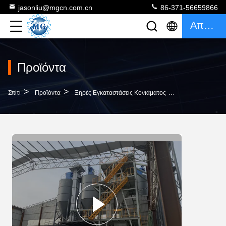
jasonliu@mgcn.com.cn
86-371-56659866
Απόσπασμα
Προϊόντα
>
>
>
Σπίτι
Προϊόντα
Ξηρές Εγκαταστάσεις Κονιάματος
Ηλεκτρική Ξηρά 