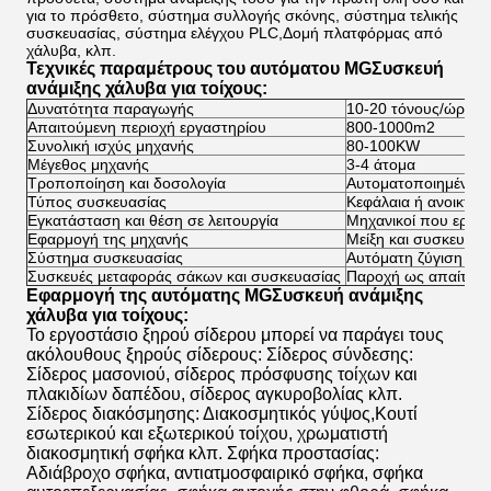
για το πρόσθετο, σύστημα συλλογής σκόνης, σύστημα τελικής
συσκευασίας, σύστημα ελέγχου PLC,Δομή πλατφόρμας από
χάλυβα, κλπ.
Τεχνικές παραμέτρους του αυτόματου MG
Συσκευή
ανάμιξης χάλυβα για τοίχους
:
Δυνατότητα παραγωγής
10-20 τόνους/ώρα
Απαιτούμενη περιοχή εργαστηρίου
800-1000m2
Συνολική ισχύς μηχανής
80-100KW
Μέγεθος μηχανής
3-4 άτομα
Τροποποίηση και δοσολογία
Αυτοματοποιημένο
Τύπος συσκευασίας
Κεφάλαια ή ανοικτές
Εγκατάσταση και θέση σε λειτουργία
Μηχανικοί που εργάζ
Εφαρμογή της μηχανής
Μείξη και συσκευασί
Σύστημα συσκευασίας
Αυτόματη ζύγιση και
Συσκευές μεταφοράς σάκων και συσκευασίας
Παροχή ως απαίτηση
Εφαρμογή της αυτόματης MG
Συσκευή ανάμιξης
χάλυβα για τοίχους
:
Το εργοστάσιο ξηρού σίδερου μπορεί να παράγει τους
ακόλουθους ξηρούς σίδερους: Σίδερος σύνδεσης:
Σίδερος μασονιού, σίδερος πρόσφυσης τοίχων και
πλακιδίων δαπέδου, σίδερος αγκυροβολίας κλπ.
Σίδερος διακόσμησης: Διακοσμητικός γύψος,Κουτί
εσωτερικού και εξωτερικού τοίχου, χρωματιστή
διακοσμητική σφήκα κλπ. Σφήκα προστασίας:
Αδιάβροχο σφήκα, αντιατμοσφαιρικό σφήκα, σφήκα