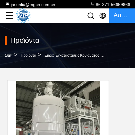
jasonliu@mgcn.com.cn
86-371-56659866
Απόσπασμα
Προϊόντα
>
>
>
Σπίτι
Προϊόντα
Ξηρές Εγκαταστάσεις Κονιάματος
Εγκατάσταση Συ