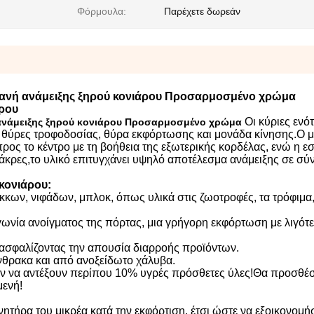
Φόρμουλα:
Παρέχετε δωρεάν
χανή ανάμειξης ξηρού κονιάρου Προσαρμοσμένο χρώμα
άρου
Οι κύριες ενότ
 ανάμειξης ξηρού κονιάρου Προσαρμοσμένο χρώμα
ιών, θύρες τροφοδοσίας, θύρα εκφόρτωσης και μονάδα κίνησης
.
Ο μ
προς το κέντρο με τη βοήθεια της εξωτερικής κορδέλας, ενώ η ε
 άκρες,το υλικό επιτυγχάνει υψηλό αποτέλεσμα ανάμειξης σε σύ
κονιάρου
:
όκκων, νιφάδων, μπλοκ, όπως υλικά στις ζωοτροφές, τα τρόφιμα,
γωνία ανοίγματος της πόρτας, μια γρήγορη εκφόρτωση με λιγότ
ξασφαλίζοντας την απουσία διαρροής προϊόντων.
νθρακα και από ανοξείδωτο χάλυβα.
ύν να αντέξουν περίπου 10% υγρές πρόσθετες ύλες!Θα προσθέ
μενή!
νητήρα του μικρέα κατά την εκφόρτιση, έτσι ώστε να εξοικονομήσ