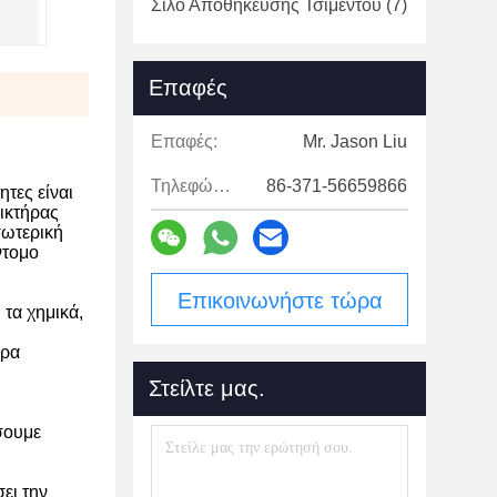
Σιλό Αποθήκευσης Τσιμέντου
(7)
Επαφές
Επαφές:
Mr. Jason Liu
Τηλεφώνημα:
86-371-56659866
ητες είναι
ικτήρας
σωτερική
ντομο
Επικοινωνήστε τώρα
 τα χημικά,
ερα
Στείλτε μας.
σουμε
ει την