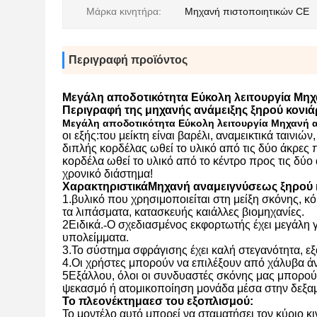
Μάρκα κινητήρα:
Μηχανή πιστοποιητικών CE
Περιγραφή προϊόντος
Μεγάλη αποδοτικότητα Εύκολη λειτουργία Μη
Περιγραφή της μηχανής ανάμειξης ξηρού κονι
Μεγάλη αποδοτικότητα Εύκολη λειτουργία Μηχανή
οι εξής:
του μείκτη είναι βαρέλι, αναμεικτικά ταιν
διπλής κορδέλας ωθεί το υλικό από τις δύο άκρες 
κορδέλα ωθεί το υλικό από το κέντρο προς τις δύο
χρονικό διάστημα!
Χαρακτηριστικά
Μηχανή αναμειγνύσεως ξηρού 
1.
β
υλικό που χρησιμοποιείται στη μείξη σκόνης, κ
τα λιπάσματα
, κατασκευής και
άλλες βιομηχανίες.
2Ειδικά.
-
Ο σχεδιασμένος εκφορτωτής έχει μεγάλη 
υπολείμματα.
3.
Το σύστημα σφράγισης έχει καλή στεγανότητα, ε
4.
Οι χρήστες μπορούν να επιλέξουν από χάλυβα ά
5Εξάλλου, όλοι οι συνδυαστές σκόνης μας μπορο
ψεκασμό ή ατομικοποίηση μονάδα μέσα στην δεξα
Το πλεονέκτημα
ε
σ του εξοπλισμού:
Το μοντέλο αυτό μπορεί να σταματήσει τον κύριο κι