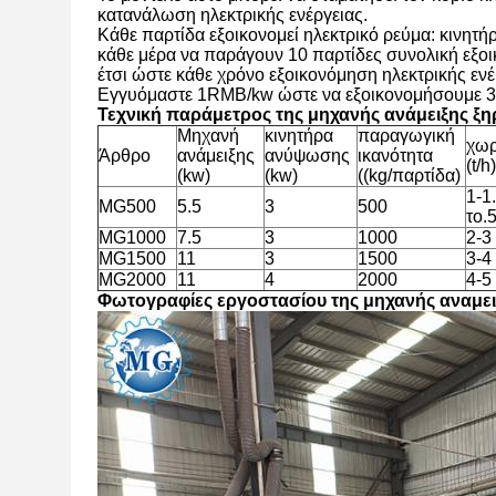
κατανάλωση ηλεκτρικής ενέργειας.
Κάθε παρτίδα εξοικονομεί ηλεκτρικό ρεύμα: κινητή
κάθε μέρα να παράγουν 10 παρτίδες συνολική εξο
έτσι ώστε κάθε χρόνο εξοικονόμηση ηλεκτρικής ενέ
Εγγυόμαστε 1RMB/kw ώστε να εξοικονομήσουμε 3
Τεχνική παράμετρος της μηχανής ανάμειξης ξη
Μηχανή
κινητήρα
παραγωγική
χωρ
Άρθρο
ανάμειξης
ανύψωσης
ικανότητα
(t/h)
(kw)
(kw)
((kg/παρτίδα)
1-1
MG500
5.5
3
500
το.
MG1000
7.5
3
1000
2-3
MG1500
11
3
1500
3-4
MG2000
11
4
2000
4-5
Φωτογραφίες εργοστασίου της μηχανής αναμε