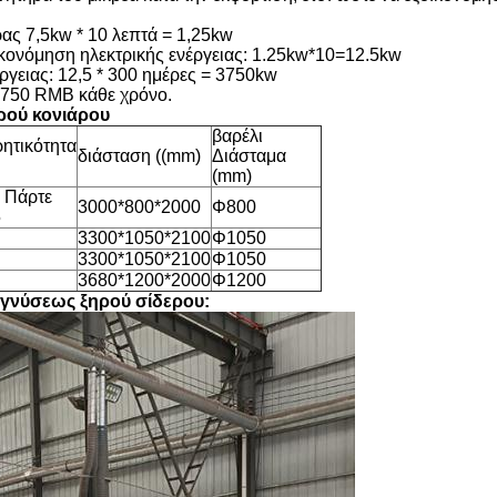
ρας 7,5kw * 10 λεπτά = 1,25kw
ικονόμηση ηλεκτρικής ενέργειας: 1.25kw*10=12.5kw
ργειας: 12,5 * 300 ημέρες = 3750kw
750 RMB κάθε χρόνο.
ρού κονιάρου
βαρέλι
ητικότητα
διάσταση ((mm)
Διάσταμα
(mm)
. Πάρτε
3000*800*2000
Φ800
5
3300*1050*2100
Φ1050
3300*1050*2100
Φ1050
3680*1200*2000
Φ1200
ιγνύσεως ξηρού σίδερου: