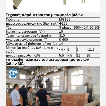
Τεχνικές παράμετροι του μεταφορέα βιδών
Πρότυπο
MG165
Διάμετρος σωλήνων της Shell (χιλ.)
Φ165
Τάση
3-phase, 380/440V, 50-60Hz
Ικανότητα μεταφοράς (t/h)
10
Ταχύτητα περιστροφής (r/min)
310
Ανώτατη γωνία εργασίας (°)
0-600
Μέγιστο μεταβιβάζοντας μήκος (μ)
14
Μήκος (μ) (από τον κολπίσκο στην
<4>
6
8
>11.5
έξοδο)
Δύναμη μηχανών (KW)
5.5
7.5
11
15
επίσκεψη πελατών του μεταφορέα τρυπανιών
βιδών MG: