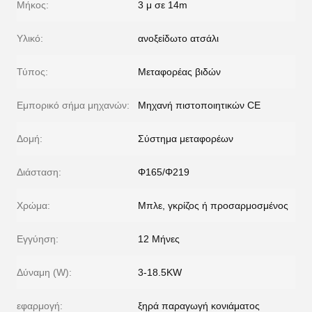
Μήκος:
3 μ σε 14m
Υλικό:
ανοξείδωτο ατσάλι
Τύπος:
Μεταφορέας βιδών
Εμπορικό σήμα μηχανών:
Μηχανή πιστοποιητικών CE
Δομή:
Σύστημα μεταφορέων
Διάσταση:
Φ165/Φ219
Χρώμα:
Μπλε, γκρίζος ή προσαρμοσμένος
Εγγύηση:
12 Μήνες
Δύναμη (W):
3-18.5KW
εφαρμογή:
ξηρά παραγωγή κονιάματος