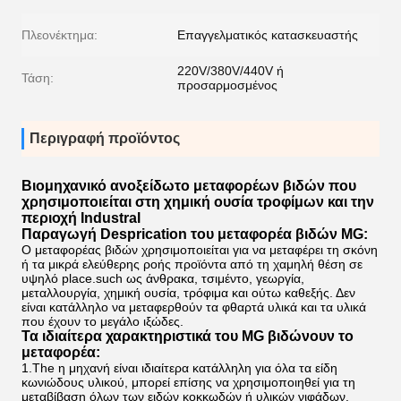
Πλεονέκτημα:
Επαγγελματικός κατασκευαστής
220V/380V/440V ή
Τάση:
προσαρμοσμένος
Περιγραφή προϊόντος
Βιομηχανικό ανοξείδωτο μεταφορέων βιδών που
χρησιμοποιείται στη χημική ουσία τροφίμων και την
περιοχή Industral
Παραγωγή Desprication
του μεταφορέα βιδών MG:
Ο μεταφορέας βιδών χρησιμοποιείται για να μεταφέρει τη σκόνη
ή τα μικρά ελεύθερης ροής προϊόντα από τη χαμηλή θέση σε
υψηλό place.such ως άνθρακα, τσιμέντο, γεωργία,
μεταλλουργία, χημική ουσία, τρόφιμα και ούτω καθεξής. Δεν
είναι κατάλληλο να μεταφερθούν τα φθαρτά υλικά και τα υλικά
που έχουν το μεγάλο ιξώδες.
Τα ιδιαίτερα χαρακτηριστικά του MG βιδώνουν το
μεταφορέα:
1.The η μηχανή είναι ιδιαίτερα κατάλληλη για όλα τα είδη
κωνιώδους υλικού, μπορεί επίσης να χρησιμοποιηθεί για τη
μεταβίβαση όλων των ειδών κοκκωδών ή υλικών νιφάδων.