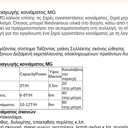
αραγωγής κονιάματος MG
 κάλεσε επίσης τις ξηρές εγκαταστάσεις κονιάματος, ξηρά μηχ
λισμό. Όποιος μπορεί feedvarious υλικά στο δοχείο, κάτω από 
ί να πραγματοποιήσει την αυτοματοποίηση στη συλλογή, τη σίτ
γή για την οργάνωση ένα ξηρό εργοστάσιο κονιάματος με τη λογι
γίζοντας σύστημα Ταΐζοντας χοάνη Συλλέκτης σκόνης ώθησης
άξονων Δεξαμενή εκμετάλλευσης ολοκληρωμένων προϊόντων Αυ
ραγωγής κονιάματος MG
Καταλάβετε
Ύψος
CapacityPower
την
Macine
περιοχή
20
3T/H
3.5m
τετρ.μέτρα
40
τος
6-8T/H
6m
τετρ.μέτρα
80
νιάματος
10-12T/H
8m
τετρ.μέτρα
νιάματος σκονών
στοκονίαμα.
θος, δολομίτης, επεκταθείς περλίτης κ.λπ.
ή σκουριά, τέφρα μυγών, pozzolana, λεπτή σκόνη κ.λπ. πυριτίο