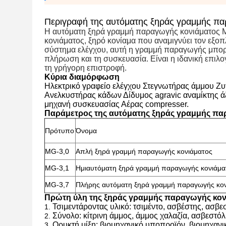
Περιγραφή της αυτόματης ξηράς γραμμής π
Η αυτόματη ξηρά γραμμή παραγωγής κονιάματος MG
κονιάματος, ξηρό κονίαμα που αναμιγνύει τον εξοπ
σύστημα ελέγχου, αυτή η γραμμή παραγωγής μπορε
πλήρωση και τη συσκευασία. Είναι η ιδανική επιλο
τη γρήγορη επιστροφή.
Κύρια διαμόρφωση
Ηλεκτρικό γραφείο ελέγχου Στεγνωτήρας άμμου Ζυ
Ανελκυστήρας κάδων Δίδυμος agravic αναμίκτης 
μηχανή συσκευασίας Αέρας compresser.
Παράμετρος της αυτόματης ξηράς γραμμής πα
Πρότυπο
Όνομα
MG-3,0
Απλή ξηρά γραμμή παραγωγής κονιάματος
MG-3,1
Ημιαυτόματη ξηρά γραμμή παραγωγής κονιάμα
MG-3,7
Πλήρης αυτόματη ξηρά γραμμή παραγωγής κο
Πρώτη ύλη της ξηράς γραμμής παραγωγής κο
Τσιμεντάροντας υλικό: τσιμέντο, ασβέστης, ασβε
1.
Σύνολο: κίτρινη άμμος, άμμος χαλαζία, ασβεστόλι
2.
Ορυκτή μίξη: βιομηχανικό υποπροϊόν, βιομηχανικ
3.