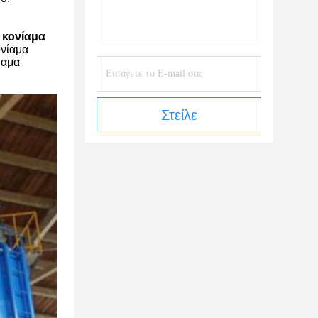
 κονίαμα
ονίαμα
ίαμα
Στείλε