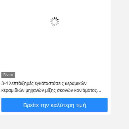
Βίντεο
Βίντ
3-4 λεπτά/ξηρές εγκαταστάσεις κεραμικών
Κερ
κεραμιδιών μηχανών μίξης σκονών κονιάματος
κατ
batch συγκολλητικές
ξηρ
Βρείτε την καλύτερη τιμή