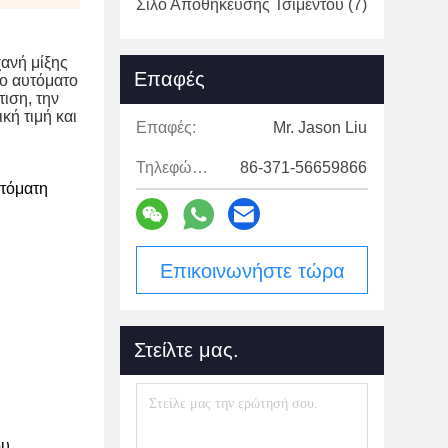
Σιλό Αποθήκευσης Τσιμέντου
(7)
ανή μίξης
Επαφές
το αυτόματο
ιση, την
κή τιμή και
Επαφές:
Mr. Jason Liu
Τηλεφώνημα:
86-371-56659866
τόματη
Επικοινωνήστε τώρα
Στείλτε μας.
υ.