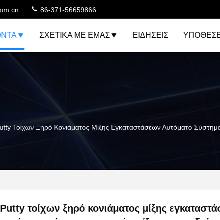
com.cn
86-371-56659866
ΌΝΤΑ
ΣΧΕΤΙΚΆ ΜΕ ΕΜΆΣ
ΕΙΔΉΣΕΙΣ
ΥΠΟΘΈΣΕ
utty Τοίχων Ξηρό Κονιάματος Μίξης Εγκαταστάσεων Αυτόματο Σύστημ
Putty τοίχων ξηρό κονιάματος μίξης εγκαταστ