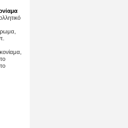
ονίαμα
ολλητικό
τρωμα,
π.
κονίαμα,
το
το