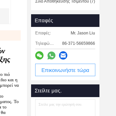
Σιλό Αποθήκευσης Τσιμέντου
(7)
Επαφές
Επαφές:
Mr. Jason Liu
Τηλεφώνημα:
86-371-56659866
ών
ίξης
Επικοινωνήστε τώρα
ο πιό
διο και η
 μπορεί να
Στείλτε μας.
το
ματος. Το
α το
 θα