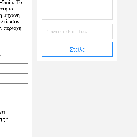
3-5min. Το
ύστημα
νη μηχανή
ελτίωσαν
ν περιοχή
Στείλε
ν
λπ.
πτή