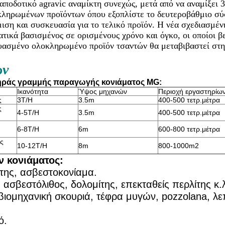
αποδοτικό agravic αναμίκτη συνεχώς, μετά από να αναμίξει 
οκληρωμένων προϊόντων όπου εξοπλίστε το δευτεροβάθμιο σ
ιση και συσκευασία για το τελικό προϊόν. Η νέα σχεδιασμέ
τικά βασισμένος σε ορισμένους χρόνο και όγκο, οι οποίοι β
ευασμένο ολοκληρωμένο προϊόν τσαντών θα μεταβιβαστεί στη
ων
ξηράς γραμμής παραγωγής κονιάματος MG:
Ικανότητα
Ύψος μηχανών
Περιοχή εργαστηρίω
ς
3T/H
3.5m
400-500 τετρ.μέτρα
ς
4-5T/H
3.5m
400-500 τετρ.μέτρα
6-8T/H
6m
600-800 τετρ.μέτρα
ς
10-12T/H
8m
800-1000m2
 κονιάματος:
στης, ασβεστοκονίαμα.
 ασβεστόλιθος, δολομίτης, επεκταθείς περλίτης κ.
βιομηχανική σκουριά, τέφρα μυγών, pozzolana, λε
ό.