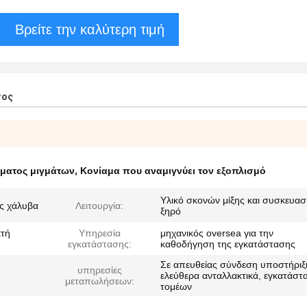
Βρείτε την καλύτερη τιμή
τος
ματος μιγμάτων
,
Κονίαμα που αναμιγνύει τον εξοπλισμό
Υλικό σκονών μίξης και συσκευασ
ας χάλυβα
Λειτουργία:
ξηρό
κτή
Υπηρεσία
μηχανικός oversea για την
εγκατάστασης:
καθοδήγηση της εγκατάστασης
Σε απευθείας σύνδεση υποστήριξ
υπηρεσίες
ελεύθερα ανταλλακτικά, εγκατάστ
μεταπωλήσεων:
τομέων