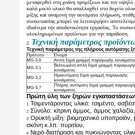
μεταφερθεί στη χοάνη προμίξεων και τον υψηλό 
καλά μικτό υλικό θα απαλλαχθεί στο δοχείο ολ
μίξης και αναμονή την αυτόματα πλήρωση, στάθμ
συσκευασίας μπορεί να λειτουργήσει αποτελεσμα
ιδιαίτερα την αποδοτικότητα εργασίας. Το συσκ
ολοκληρωμένων προϊόντων για την παράδοση.
Τεχνική παράμετρος προϊόντ
2.
Τεχνική παράμετρος της πλήρους αυτόματης 
Πρότυπο
Όνομα
MG-3,0
Απλή ξηρά γραμμή παραγωγής κονιάματο
Βελτιωμένη απλή ξηρά γραμμή παραγωγή
MG-3,1
κονιάματος
Ημιαυτόματη ξηρά γραμμή παραγωγής
MG-3,2
κονιάματος
Πλήρης αυτόματη ξηρά γραμμή παραγωγή
MG-3,7
κονιάματος
Πρώτη ύλη των ξηρών εγκαταστάσεων
Τσιμεντάροντας υλικό: τσιμέντο, ασβέ
1.
Σύνολο: κίτρινη άμμος, άμμος χαλαζία,
2.
Ορυκτή μίξη: βιομηχανικό υποπροϊόν, 
3.
σκόνη κ.λπ. πυριτίου.
Νερό-διατήρηση και πυκνώνοντας υλικ
4.