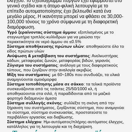
ελέγχου. Το σχεδιάγραμμα πύργων έχει εφαρμοστεί στο
γενικό σχέδιο και η άτομο-φιλική λειτουργία με το
επίπεδο αυτοματοποίησης έχει βελτιωθεί κατά ένα
μεγάλο μέρος. Η ικανότητα μπορεί να φθάσει σε 30,000-
100,000 τόνους το χρόνο σύμφωνα με τη διαφορετική
διαμόρφωση.
Υγρό ξεραίνοντας σύστημα άμμου
: εξοπλισμένος με το
στεγνωτήρα τριπλός-κυλίνδρων για να μειώσει την
περιεκτικότητα σε νερό άμμου σε ≤0.5%
Σύστημα αποθήκευσης πρώτων υλών
: αποθηκεύστε όλο το
είδος πρώτων υλών
Ανύψωση & μεταβίβαση του συστήματος
: Ανελκυστήρας
κάδων, μεταφορέας ζωνών, μεταφορέας βιδών, γερανός
Ζύγισμα του συστήματος
: ανάλογα με τους διαφορετικούς
τύπους, που ζυγίζουν στην αναλογία ακριβώς
Μίξη του συστήματος
: με 60~180s που συνδυάζει, τα υλικά
αναμιγνύονται ομοιόμορφα
Σύστημα τοποθέτησης μέσα σε σάκκο
: τα τελικά προϊόντα
συσκευάζονται από τις τσάντες 25/50/1000 κλ, ή
αποθηκεύονται στα σιλό, ή παραδίδονται από το μαζικό
φορτηγό δεξαμενών άμεσα
Σύστημα συλλογής σκόνης
: συλλέξτε τη σκόνη από την
ξήρανση του συστήματος, ζυγίζοντας σύστημα, που αναμιγνύει
το σύστημα, σύστημα συσκευασίας, προστατεύστε το
περιβάλλον εργασίας και διαβίωσης.
Σύστημα ελέγχου
: Ημι-αυτόματος/πλήρης-αυτόματος έλεγχος,
κατάλληλος για τη λειτουργία και τη διαχείριση.