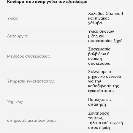
Κονίαμα που αναμιγνύει τον εξοπλισμό
Χάλυβας Channerl
Υλικό:
και πίνακας
χάλυβα
Υλικό σκονών
Λειτουργία:
μίξης και
συσκευασίας ξηρό
Συσκευασία
βαλβίδων ή
Μέθοδος συσκευασίας:
ανοικτή
συσκευασία
Στέλνουμε το
μηχανικό oversea
Υπηρεσία εγκατάστασης:
για την
καθοδήγηση της
εγκατάστασης
Παρέχετε ως
Χημικός:
απαίτηση
Συντήρηση
τομέων,
υπηρεσίες μεταπωλήσεων:
τηλεοπτική τεχνική
υποστήριξη