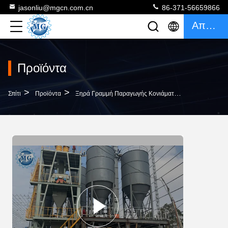
jasonliu@mgcn.com.cn
86-371-56659866
Απόσπασμα
Προϊόντα
>
>
>
Σπίτι
Προϊόντα
Ξηρά Γραμμή Παραγωγής Κονιάματος
Βιομηχανικ