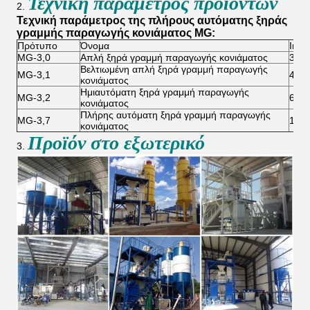
Τεχνική παράμετρος προϊόντων
2.
Τεχνική παράμετρος της πλήρους αυτόματης ξηράς
γραμμής παραγωγής κονιάματος MG:
Πρότυπο
Όνομα
Ικαν
MG-3,0
Απλή ξηρά γραμμή παραγωγής κονιάματος
3T/
Βελτιωμένη απλή ξηρά γραμμή παραγωγής
MG-3,1
4-5T
κονιάματος
Ημιαυτόματη ξηρά γραμμή παραγωγής
MG-3,2
6-8T
κονιάματος
Πλήρης αυτόματη ξηρά γραμμή παραγωγής
MG-3,7
10-1
κονιάματος
Προϊόν στο εξωτερικό
3.