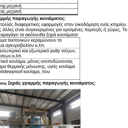
zing μηχανή
τας μηχανή
αμμής παραγωγής κονιάματος
:
πολλές διαφορετικές εφαρμογές στην οικοδόμηση ενός κτηρίου.
ές άλλες είναι συγκεκριμένες για ορισμένες περιοχές ή χώρες. Το
παραγάγει τα ακόλουθα ξηρά κονιάματα:
τωμα τεκτονικών κεραμώνουν το
αμα αγκυροβολίου κ.λπ.
σωτερικό και εξωτερικό putty τοίχων,
σεων κ.λπ.
ωτικό κονίαμα, μόνος-ισοπεδώνοντας
ίαμα θερμικής μόνωσης, υγιές κονίαμα
ildewproof κονίαμα, που
ξηράς γραμμής παραγωγής κονιάματος
:
ατης