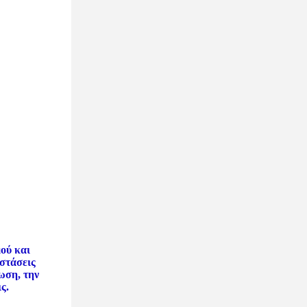
ού και
αστάσεις
ωση, την
ς.