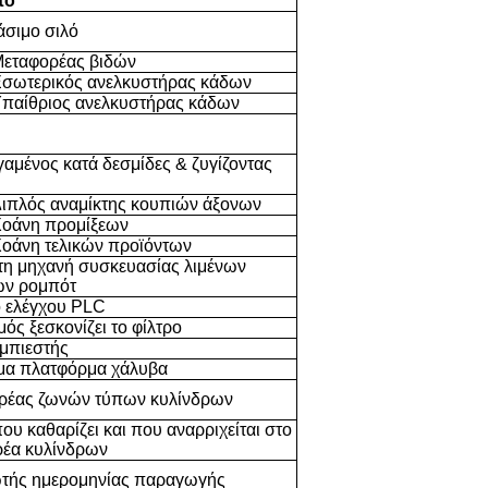
πο
σιμο σιλό
εταφορέας βιδών
σωτερικός ανελκυστήρας κάδων
παίθριος ανελκυστήρας κάδων
αμένος κατά δεσμίδες & ζυγίζοντας
ιπλός αναμίκτης κουπιών άξονων
οάνη προμίξεων
οάνη τελικών προϊόντων
τη μηχανή συσκευασίας λιμένων
ων ρομπότ
ο ελέγχου PLC
ός ξεσκονίζει το φίλτρο
μπιεστής
μα πλατφόρμα χάλυβα
ρέας ζωνών τύπων κυλίνδρων
ου καθαρίζει και που αναρριχείται στο
ρέα κυλίνδρων
τής ημερομηνίας παραγωγής