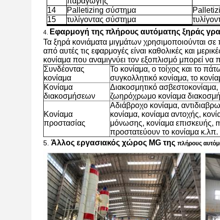
παραγωγής
14
Palletizing σύστημα
Palleti
15
τυλίγοντας σύστημα
τυλίγον
Εφαρμογή
της πλήρους αυτόματης
ξηράς γρ
4.
Τα ξηρά κονιάματα μιγμάτων χρησιμοποιούνται σε 
από αυτές τις εφαρμογές είναι καθολικές και μερικ
κονίαμα που αναμιγνύει τον εξοπλισμό μπορεί να 
Συνδέοντας
Το κονίαμα, ο τοίχος και το πά
κονίαμα
συγκολλητικό κονίαμα, το κονί
Κονίαμα
Διακοσμητικό ασβεστοκονίαμα, ε
διακοσμήσεων
ζωηρόχρωμο κονίαμα διακοσμή
Αδιάβροχο κονίαμα, αντιδιαβρ
Κονίαμα
κονίαμα, κονίαμα αντοχής, κον
προστασίας
μόνωσης, κονίαμα επισκευής, m
προστατεύουν το κονίαμα κ.λπ.
Άλλος εργασιακός χώρος MG της
5.
πλήρους αυτόμ