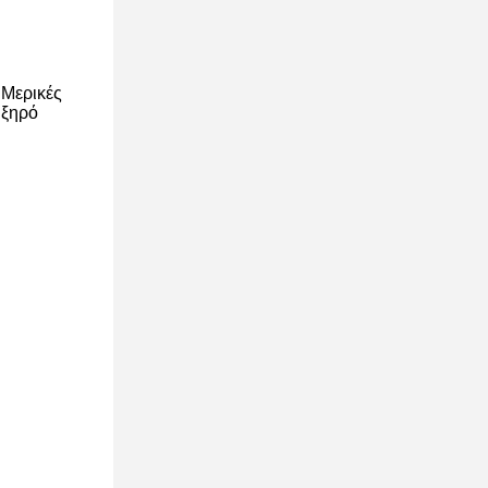
 Μερικές
 ξηρό