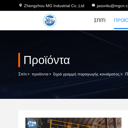
Zhengzhou MG Industrial Co.,Ltd
jasonliu@mgcn.
ΣΠΊΤΙ
ΠΡΟΪ
Προϊόντα
Σπίτι
>
προϊόντα
>
ξηρά γραμμή παραγωγής κονιάματος
>
Π