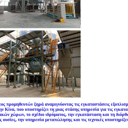
ος προμηθευτών ξηρά αναμιγνύοντας τις εγκαταστάσεις εξοπλισμ
ν Κίνα, που υποστηρίζει τη μιας στάσης υπηρεσία για τις εγκατ
σιακών χώρων, το σχέδιο ιδρύματος, την εγκατάσταση και τη διόρθ
ς ουσίες, την υπηρεσία μεταπώλησης και τις τεχνικές υποστηρίξει