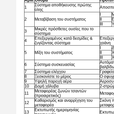
Αριθ.
Όνομα
Πρότυ
Σύστημα αποθήκευσης πρώτης
1
Αποσπά
ύλης
Ι
Μ
2
Μεταβίβαση του συστήματος
ΙΙ
Ε
ΙΙΙ
Υ
Μικρές πρόσθετες ουσίες που το
3
σύστημα
Επεξεργαμένος κατά δεσμίδες &
Επεξεργ
4
ζυγίζοντας σύστημα
χοάνη
Ι
Δ
5
Μίξη του συστήματος
ΙΙ
Χ
ΙΙΙ
Χ
Αυτόμα
6
Σύστημα συσκευασίας
βαλβίδ
7
Σύστημα ελέγχου
Γραφεί
8
Ξεσκονίστε το μέρος
Ο σφυγμ
9
Υψηλή παροχή αέρα
Αεροσυ
10
Δομή χάλυβα
2-στρώ
Μεταφορέας ζωνών τσαντών
11
Μεταφο
(προαιρετικός)
Καθαρισμός και αναρρίχηση του
Σκόνη π
12
μεταφορέα
μεταφο
Εκτυπωτής ημερομηνίας
13
Εκτυπω