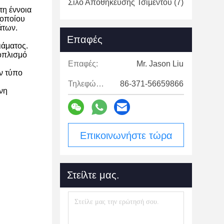
Σιλό Αποθήκευσης Τσιμέντου
(7)
τη έννοια
 οποίου
άτων.
Επαφές
ιάματος.
οπλισμό
Επαφές:
Mr. Jason Liu
ν τύπο
Τηλεφώνημα:
86-371-56659866
νη
Επικοινωνήστε τώρα
Στείλτε μας.