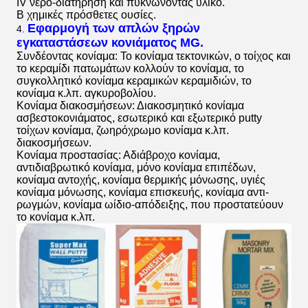
IV νερό-διατήρηση και πυκνώνοντας υλικό.
Β χημικές πρόσθετες ουσίες.
Εφαρμογή των απλών ξηρών
4.
εγκαταστάσεων κονιάματος MG.
Συνδέοντας κονίαμα: Το κονίαμα τεκτονικών, ο τοίχος και
το κεραμίδι πατωμάτων κολλούν το κονίαμα, το
συγκολλητικό κονίαμα κεραμικών κεραμιδιών, το
κονίαμα κ.λπ. αγκυροβολίου.
Κονίαμα διακοσμήσεων: Διακοσμητικό κονίαμα
ασβεστοκονιάματος, εσωτερικό και εξωτερικό putty
τοίχων κονίαμα, ζωηρόχρωμο κονίαμα κ.λπ.
διακοσμήσεων.
Κονίαμα προστασίας: Αδιάβροχο κονίαμα,
αντιδιαβρωτικό κονίαμα, μόνο κονίαμα επιπέδων,
κονίαμα αντοχής, κονίαμα θερμικής μόνωσης, υγιές
κονίαμα μόνωσης, κονίαμα επισκευής, κονίαμα αντι-
ρωγμών, κονίαμα ωίδιο-απόδειξης, που προστατεύουν
το κονίαμα κ.λπ.