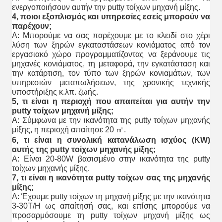
ενεργοποιήσουν αυτήν την putty τοίχων μηχανή μίξης.
4, ποιοι εξοπλισμός και υπηρεσίες εσείς μπορούν να
παρέχουν;
Α: Μπορούμε να σας παρέχουμε με το κλειδί στο χέρι
λύση των ξηρών εγκαταστάσεων κονιάματος από τον
εργασιακό χώρο προγραμματίζοντας να ξεράνουμε τις
μηχανές κονιάματος, τη μεταφορά, την εγκατάσταση και
την κατάρτιση, τον τύπο των ξηρών κονιαμάτων, των
υπηρεσιών μεταπωλήσεων, της χρονικής τεχνικής
υποστήριξης κ.λπ. ζωής.
5, τι είναι η περιοχή που απαιτείται για αυτήν την
putty τοίχων μηχανή μίξης;
Α: Σύμφωνα με την ικανότητα της putty τοίχων μηχανής
μίξης, η περιοχή απαίτησε 20 ㎡.
6, τι είναι η συνολική κατανάλωση ισχύος (KW)
αυτής της putty τοίχων μηχανής μίξης;
Α: Είναι 20-80W βασισμένο στην ικανότητα της putty
τοίχων μηχανής μίξης.
7, τι είναι η ικανότητα putty τοίχων σας της μηχανής
μίξης;
Α: Έχουμε putty τοίχων τη μηχανή μίξης με την ικανότητα
3-30T/H ως απαίτησή σας, και επίσης μπορούμε να
προσαρμόσουμε τη putty τοίχων μηχανή μίξης ως