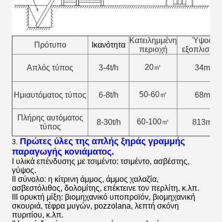
Κατειλημμένη
Ύψος
Πρότυπο
Ικανότητα
περιοχή
εξοπλισμο
20㎡
Απλός τύπος
3-4t/h
34m
50-60㎡
Ημιαυτόματος τύπος
6-8t/h
68m
Πλήρης αυτόματος
60-100㎡
8-30t/h
813m
τύπος
Πρώτες ύλες της απλής ξηράς γραμμής
3.
παραγωγής κονιάματος.
Ι υλικά επένδυσης με τσιμέντο: τσιμέντο, ασβέστης,
γύψος.
ΙΙ σύνολο: η κίτρινη άμμος, άμμος χαλαζία,
ασβεστόλιθος, δολομίτης, επέκτεινε τον περλίτη, κ.λπ.
ΙΙΙ ορυκτή μίξη: βιομηχανικό υποπροϊόν, βιομηχανική
σκουριά, τέφρα μυγών, pozzolana, λεπτή σκόνη
πυριτίου, κ.λπ.