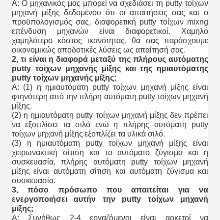
Α: Ο μηχανικός μας μπορεί να σχεδιάσει τη putty τοίχων
μηχανή μίξης δεδομένου ότι οι απαιτήσεις σας και ο
προϋπολογισμός σας, διαφορετική putty τοίχων mixng
επένδυση μηχανών είναι διαφορετικοί. Χαμηλό
χαμηλότερο κόστος ικανότητας, θα σας παράσχουμε
οικονομικώς αποδοτικές λύσεις ως απαίτησή σας.
2, τι είναι η διαφορά μεταξύ της πλήρους αυτόματης
putty τοίχων μηχανής μίξης και της ημιαυτόματης
putty τοίχων μηχανής μίξης;
Α: (1) η ημιαυτόματη putty τοίχων μηχανή μίξης
είναι
φτηνότερη από την πλήρη αυτόματη
putty τοίχων μηχανή
μίξης
.
(2) η ημιαυτόματη
putty τοίχων μηχανή μίξης
δεν πρέπει
να εξοπλίσει τα σιλό ενώ η πλήρης αυτόματη
putty
τοίχων μηχανή μίξης
εξοπλίζει τα υλικά σιλό.
(3) η ημιαυτόματη
putty τοίχων μηχανή μίξης
είναι
χειρωνακτική σίτιση και το αυτόματο ζύγισμα και η
συσκευασία, πλήρης αυτόματη
putty τοίχων μηχανή
μίξης
είναι αυτόματη σίτιση και αυτόματη ζύγισμα και
συσκευασία.
3, πόσο πρόσωπο που απαιτείται για να
ενεργοποιήσει αυτήν την putty τοίχων μηχανή
μίξης;
Α: Συνήθως 2-4 εργαζόμενοι είναι αρκετοί να