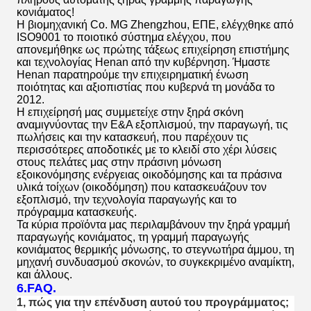
κονιάματος!
Η βιομηχανική Co. MG Zhengzhou, ΕΠΕ, ελέγχθηκε από
ISO9001 το ποιοτικό σύστημα ελέγχου, που
απονεμήθηκε ως πρώτης τάξεως επιχείρηση επιστήμης
και τεχνολογίας Henan από την κυβέρνηση. Ήμαστε
Henan παρατηρούμε την επιχειρηματική ένωση
ποιότητας και αξιοπιστίας που κυβερνά τη μονάδα το
2012.
Η επιχείρησή μας συμμετείχε στην ξηρά σκόνη
αναμιγνύοντας την Ε&Α εξοπλισμού, την παραγωγή, τις
πωλήσεις και την κατασκευή, που παρέχουν τις
περισσότερες αποδοτικές με το κλειδί στο χέρι λύσεις
στους πελάτες μας στην πράσινη μόνωση
εξοικονόμησης ενέργειας οικοδόμησης και τα πράσινα
υλικά τοίχων (οικοδόμηση) που κατασκευάζουν τον
εξοπλισμό, την τεχνολογία παραγωγής και το
πρόγραμμα κατασκευής.
Τα κύρια προϊόντα μας περιλαμβάνουν την ξηρά γραμμή
παραγωγής κονιάματος, τη γραμμή παραγωγής
κονιάματος θερμικής μόνωσης, το στεγνωτήρα άμμου, τη
μηχανή συνδυασμού σκονών, το συγκεκριμένο αναμίκτη,
και άλλους.
6.FAQ.
1, πώς για την επένδυση αυτού του προγράμματος;