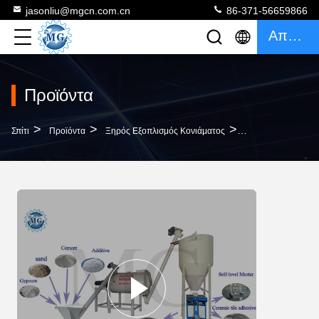
jasonliu@mgcn.com.cn
86-371-56659866
Απόσπασμα
Προϊόντα
>
>
>
Σπίτι
Προϊόντα
Ξηρός Εξοπλισμός Κονιάματος
Απλή 3-4 T/H Ξηρ