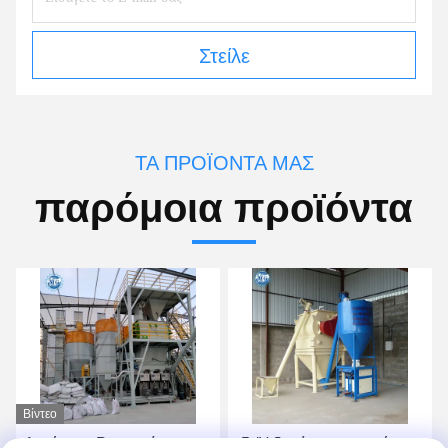
Στείλε
ΤΑ ΠΡΟΪΌΝΤΑ ΜΑΣ
παρόμοια προϊόντα
Βίντεο
Αυτόματο Putty τοίχων
-5t/H ξηρές εγκαταστάσεις